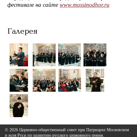
фестивале на сайте
www
.
mossinodhor
.
ru
Галерея
© 2026 Церковно-общественный совет при Патриархе Московском
и всея Руси по развитию русского церковного пения.