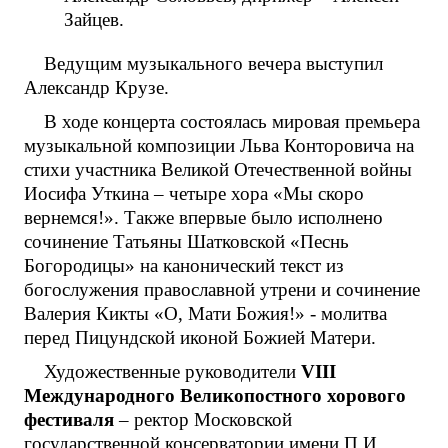
Зайцев.
Ведущим музыкального вечера выступил
Александр Крузе.
В ходе концерта состоялась мировая премьера
музыкальной композиции Льва Конторовича на
стихи участника Великой Отечественной войны
Иосифа Уткина – четыре хора «Мы скоро
вернемся!». Также впервые было исполнено
сочинение Татьяны Шатковской «Песнь
Богородицы» на канонический текст из
богослужения православной утрени и сочинение
Валерия Кикты «О, Мати Божия!» - молитва
перед Пицундской иконой Божией Матери.
Художественные руководители
V
III
Международного Великопостного хорового
фестиваля
– ректор Московской
государственной консерватории имени П.И.