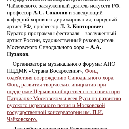
Чайковского, заслуженный деятель искусств РФ,
профессор
А.С. Соколов
и заведующий
кафедрой хорового дирижирования, народный
артист РФ, профессор
Л. З. Конторович
.
Куратор программы фестиваля – заслуженный
артист России, художественный руководитель
Московского Синодального хора –
А.А.
Пузаков
.
Организаторы музыкального форума: АНО
ПЦДМК «Страна Воскресения»,
Фонд
содействия возрождению Синодального хора,
Фонд развития творческих инициатив при
поддержке Церковно-общественного совета при
Патриархе Московском и всея Руси по развитию
русского церковного пения и Московской
государственной консерватории им. П.И.
Чайковского.
Дальнейшая программа Великопостного