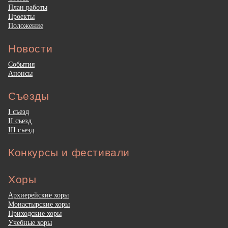
План работы
Проекты
Положение
Новости
События
Анонсы
Съезды
I съезд
II съезд
III съезд
Конкурсы и фестивали
Хоры
Архиерейские хоры
Монастырские хоры
Приходские хоры
Учебные хоры