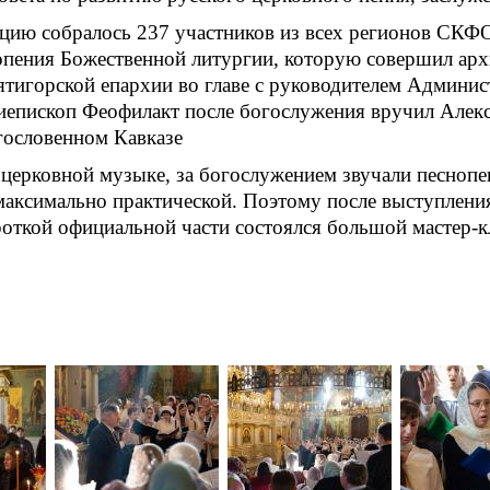
цию собралось 237 участников из всех регионов СКФО
опения Божественной литургии, которую совершил ар
ятигорской епархии во главе с руководителем Админис
иепископ Феофилакт после богослужения вручил Алек
гословенном Кавказе
церковной музыке, за богослужением звучали песноп
ксимально практической. Поэтому после выступления
откой официальной части состоялся большой мастер-кл