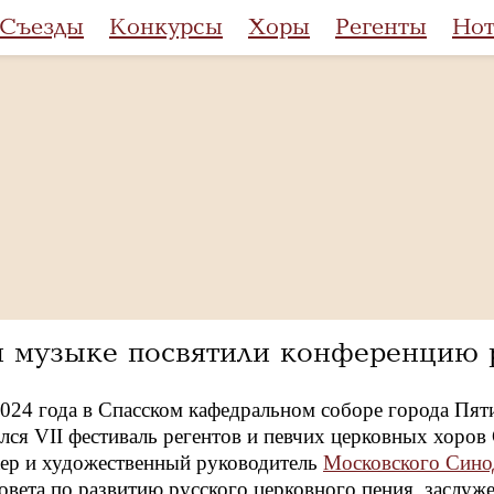
Съезды
Конкурсы
Хоры
Регенты
Но
 музыке посвятили конференцию 
2024 года в Спасском кафедральном соборе города Пя
ялся VII фестиваль регентов и певчих церковных хоро
ер и художественный руководитель
Московского Сино
овета по развитию русского церковного пения, заслуж