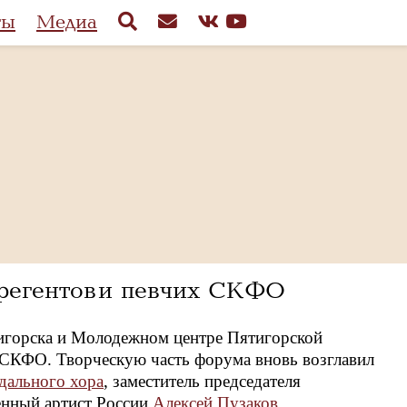
ты
Медиа
регентов и певчих СКФО
тигорска и Молодежном центре Пятигорской
в СКФО. Творческую часть форума вновь возглавил
дального хора
, заместитель председателя
енный артист России
Алексей Пузаков
.