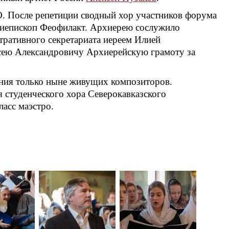
. После репетиции сводный хор участников форума
хиепископ Феофилакт. Архиерею сослужило
тративного секретариата иереем Илией
сею Александровичу Архиерейскую грамоту за
ения только ныне живущих композиторов.
 студенческого хора Северокавказского
асс маэстро.