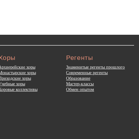
Хоры
Регенты
Архиерейские хоры
Знаменитые регенты прошлого
Монастырские хоры
Современные регенты
Приходские хоры
Образование
Учебные хоры
Мастер-классы
Хоровые коллективы
Обмен опытом