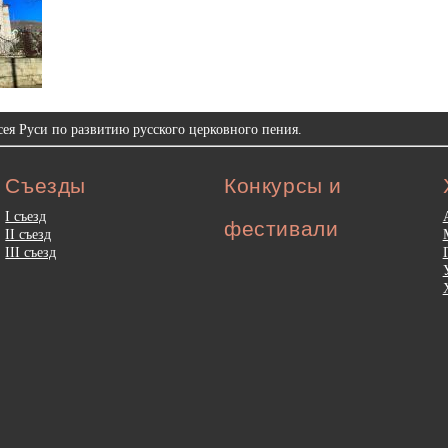
ея Руси по развитию русского церковного пения.
Съезды
Конкурсы и
I съезд
фестивали
II съезд
III съезд