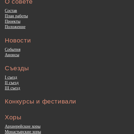
О совете
Состав
План работы
Проекты
Положение
Новости
События
Анонсы
Съезды
I съезд
II съезд
III съезд
Конкурсы и фестивали
Хоры
Архиерейские хоры
Монастырские хоры