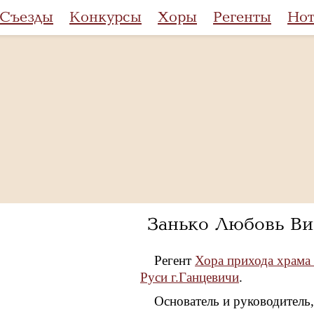
Съезды
Конкурсы
Хоры
Регенты
Но
Занько Любовь Ви
Регент
Хора прихода храма
Руси г.Ганцевичи
.
Основатель и руководитель,