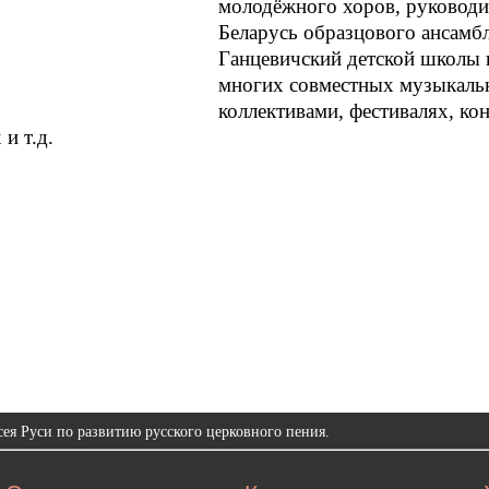
молодёжного хоров, руководи
Беларусь образцового ансам
Ганцевичский детской школы 
многих совместных музыкаль
коллективами, фестивалях, ко
и т.д.
ея Руси по развитию русского церковного пения.