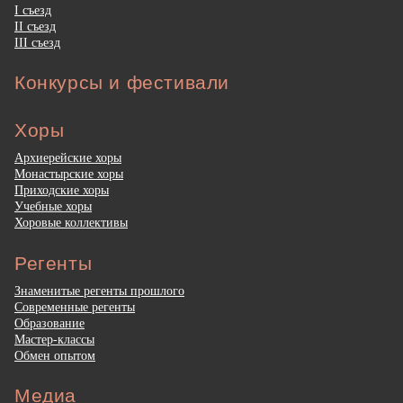
I съезд
II съезд
III съезд
Конкурсы и фестивали
Хоры
Архиерейские хоры
Монастырские хоры
Приходские хоры
Учебные хоры
Хоровые коллективы
Регенты
Знаменитые регенты прошлого
Современные регенты
Образование
Мастер-классы
Обмен опытом
Медиа