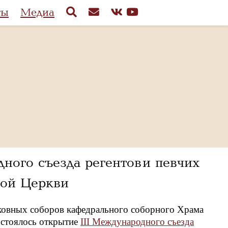
ты
Медиа
ного съезда регентов и певчих
ной Церкви
рковных соборов кафедрального соборного Храма
остоялось открытие
III Международного съезда