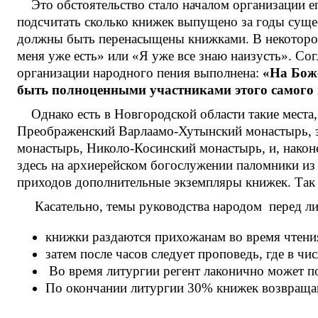
Это обстоятельство стало началом организации 
подсчитать сколько книжек выпущено за годы суще
должны быть перенасыщены книжками. В некоторой 
меня уже есть» или «Я уже все знаю наизусть». Со
организации народного пения выполнена:
«На Боже
быть полноценными участниками этого самого 
Однако есть в Новгородской области такие места
Преображенский Варлаамо-Хутынский монастырь, 
монастырь, Николо-Косинский монастырь, и, наконе
здесь на архиерейском богослужении паломники из
приходов дополнительные экземпляры книжек. Так 
Касательно, темы руководства народом перед ли
книжки раздаются прихожанам во время чтен
затем после часов следует проповедь, где в ч
Во время литургии регент лаконично может п
По окончании литургии 30% книжек возвращаю