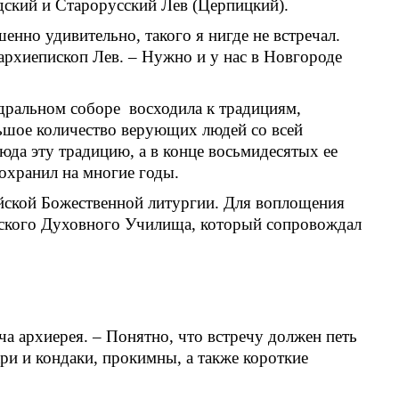
ский и Старорусский Лев (Церпицкий).
енно удивительно, такого я нигде не встречал.
 архиепископ Лев. – Нужно и у нас в Новгороде
дральном соборе восходила к традициям,
льшое количество верующих людей со всей
да эту традицию, а в конце восьмидесятых ее
сохранил на многие годы.
ейской Божественной литургии. Для воплощения
дского Духовного Училища, который сопровождал
ча архиерея. – Понятно, что встречу должен петь
ри и кондаки, прокимны, а также короткие