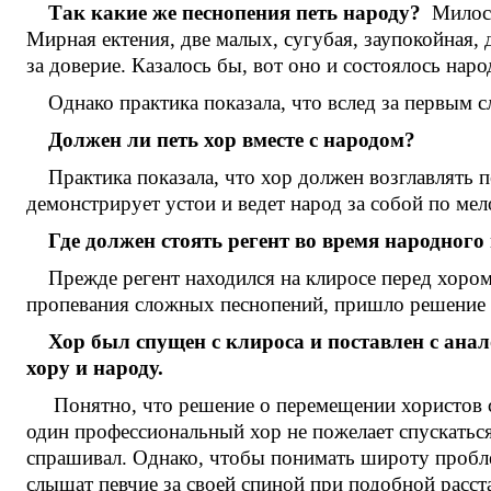
Так какие же песнопения петь народу?
Милость
Мирная ектения, две малых, сугубая, заупокойная,
за доверие. Казалось бы, вот оно и состоялось наро
Однако практика показала, что вслед за первым 
Должен ли петь хор вместе с народом?
Практика показала, что хор должен возглавлять 
демонстрирует устои и ведет народ за собой по ме
Где должен стоять регент во время народного
Прежде регент находился на клиросе перед хором
пропевания сложных песнопений, пришло решение 
Хор был спущен с клироса и поставлен с анал
хору и народу.
Понятно, что решение о перемещении хористов с 
один профессиональный хор не пожелает спускаться
спрашивал. Однако, чтобы понимать широту пробле
слышат певчие за своей спиной при подобной расст