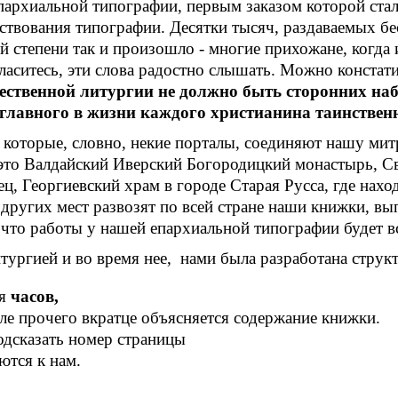
епархиальной типографии, первым заказом которой ста
ствования типографии. Десятки тысяч, раздаваемых бе
степени так и произошло - многие прихожане, когда 
гласитесь, эти слова радостно слышать. Можно констат
ственной литургии не должно быть сторонних наб
главного в жизни каждого христианина таинственн
, которые, словно, некие порталы, соединяют нашу мит
это Валдайский Иверский Богородицкий монастырь, 
ц, Георгиевский храм в городе Старая Русса, где нах
 других мест развозят по всей стране наши книжки, в
что работы у нашей епархиальной типографии будет в
тургией и во время нее, нами была разработана стру
ия
часов,
исле прочего вкратце объясняется содержание книжки.
одсказать номер страницы
тся к нам.