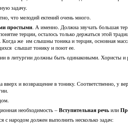
ную задачу.
тно, что мелодий ектений очень много.
ми простыми
. А именно. Должна звучать большая тер
нятие терции, осталось только держаться этой тради
 Когда же им слышны тоника и терция, основная масс
щихся слышат тонику и поют ее.
ении в литургии должны быть одинаковыми. Хористы и 
а вверх и возвращение в тонику. Соответственно, у вер
гии.
дом.
ационная необходимость –
Вступительная речь
или
Пр
ся с народом должен выполнить несколько задач: