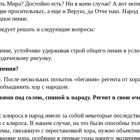
 Мира? Достойно есть? Ни в коем случае! А вот екте
 две просительных, а еще и Верую, да Отче наш. Народ
дное пение.
следует решать и следующие вопросы:
пение, устойчиво удерживая строй общего пения в усл
лодическому рисунку.
 пения?
. После нескольких попыток «бегания» регента от хора
объединить хор с народом.
оями под солею, спиной к народу. Регент в свою о
клироса в народ имело за собой некоторые последстви
 с клироса. В нашем случае, на это были способны тол
мы, связанную с перестановкой хора, нужно объектив
ановке хора, особенно в первые годы нашего эксперим