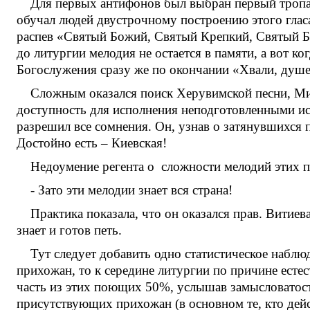
Для первых антифонов был выбран первый тропар
обучал людей двустрочному построению этого глас
распев «Святый Божий, Святый Крепкий, Святый Б
до литургии мелодия не остается в памяти, а вот к
Богослужения сразу же по окончании «Хвали, душе 
Сложным оказался поиск Херувимской песни, Ми
доступность для исполнения неподготовленными ис
разрешил все сомнения. Он, узнав о затянувшихся
Достойно есть – Киевская!
Недоумение регента о сложности мелодий этих 
- Зато эти мелодии знает вся страна!
Практика показала, что он оказался прав. Витие
знает и готов петь.
Тут следует добавить одно статистическое наблю
прихожан, то к середине литургии по причине ест
часть из этих поющих 50%, услышав замысловатос
присутствующих прихожан (в основном те, кто дейс