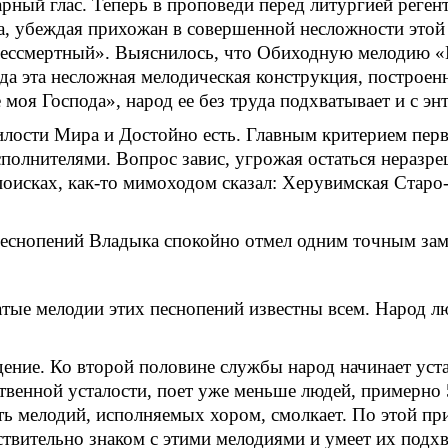
ный глас. Теперь в проповеди перед литургией регент
а, убеждая прихожан в совершенной несложности этой
ессмертный». Выяснилось, что Обиходную мелодию «Е
огда эта несложная мелодическая конструкция, построен
моя Господа», народ ее без труда подхватывает и с эн
лости Мира и Достойно есть. Главным критерием перв
полнителями. Вопрос завис, угрожая остаться неразр
 поисках, как-то мимоходом сказал: Херувимская Ста
песнопений Владыка спокойно отмел одним точным зам
ватые мелодии этих песнопений известны всем. Народ л
дение. Ко второй половине службы народ начинает уст
ественной усталости, поет уже меньше людей, примерн
ть мелодий, исполняемых хором, смолкает. По этой 
твительно знаком с этими мелодиями и умеет их подх