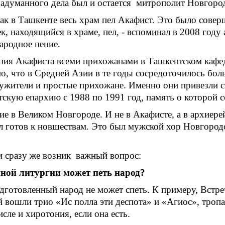
адуманного дела был и остается митрополит Новгород
ак в Ташкенте весь храм пел Акафист. Это было соверш
, находящийся в храме, пел, - вспоминал в 2008 году
ародное пение.
ния Акафиста всеми прихожанами в Ташкентском кафе
о, что в Средней Азии в те годы сосредоточилось бо
ужители и простые прихожане. Именно они привезли сю
тскую епархию с 1988 по 1991 год, память о которой 
ие в Великом Новгороде. И не в Акафисте, а в архиер
ыл готов к новшествам. Это был мужской хор Новгоро
м сразу же возник важный вопрос:
нной литургии может петь народ?
одготовленный народ не может спеть. К примеру, Встре
вошли трио «Ис полла эти деспота» и «Агиос», тропа
сле и хиротония, если она есть.