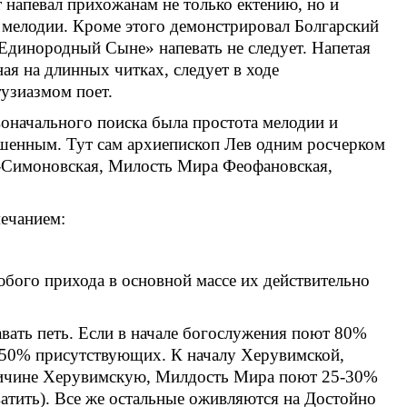
 напевал прихожанам не только ектению, но и
 мелодии. Кроме этого демонстрировал Болгарский
динородный Сыне» напевать не следует. Напетая
ная на длинных читках, следует в ходе
тузиазмом поет.
оначального поиска была простота мелодии и
ешенным. Тут сам архиепископ Лев одним росчерком
ро-Симоновская, Милость Мира Феофановская,
ечанием:
юбого прихода в основной массе их действительно
авать петь. Если в начале богослужения поют 80%
о 50% присутствующих. К началу Херувимской,
причине Херувимскую, Милдость Мира поют 25-30%
ватить). Все же остальные оживляются на Достойно