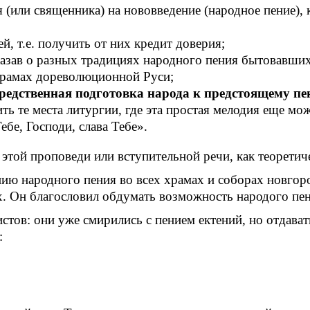
 (или священника) на нововведение (народное пение),
й, т.е. получить от них кредит доверия;
азав о разных традициях народного пения бытовавших
 храмах дореволюционной Руси;
редственная подготовка народа к предстоящему п
ть те места литургии, где эта простая мелодия еще м
бе, Господи, слава Тебе».
этой проповеди или вступительной речи, как теоретиче
ию народного пения во всех храмах и соборах новгор
х. Он благословил обдумать возможность народого пен
истов: они уже смирились с пением ектений, но отдав
: