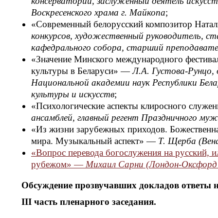
консерватории, заслуженный деятель искусст
Воскресенского храма г. Майкопа
;
«Современный белорусский композитор Ната
конкурсов, художественный руководитель, с
кафедрального собора, старший преподавател
«Значение Минского международного фестивал
культуры в Беларуси» —
Л.А. Густова-Рунцо,
Национальной академии наук Республики Бела
культуры и искусств
;
«Психологические аспекты клиросного служе
ансамблей, главный регент Праздничного му
«Из жизни зарубежных приходов. Божественная
мира. Музыкальный аспект» —
Т. Щерба (Вен
«Вопрос перевода богослужения на русский, и
рубежом» —
Михаил Сарни (Лондон-Оксфорд
Обсуждение прозвучавших докладов ответы н
III часть пленарного заседания.