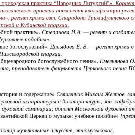
 приходская практика “Народных Литургий”».
Корнет 
агогического проекта повышения квалификации реген
ечи», регент храма свт. Спиридона Тримифунтского с
рской и Кубанской епархии.
ебной практике».
Степанова И.А. — регент и создате
Церковные подобны».
е вне богослужений».
Давыдова Е. В. — регент храма в
Нижегородской епархии.
бщенародного богослужебного пения».
Емельянова О
ения, преподаватель факультета Церковного пения П
история и содержание»
Священник Михаил Желтов. зав
ерковной аспирантуры и докторантуры; зав. кафедр
 духовной семинарии; доцент Московской духовной а
изантийской Церкви о музыке: учебное пособие»
[преди
октор музыкальных искусств, этномузыколог,