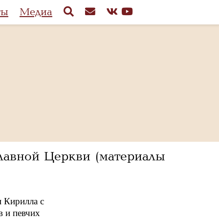
ты
Медиа
славной Церкви (материалы
 Кирилла с
в и певчих