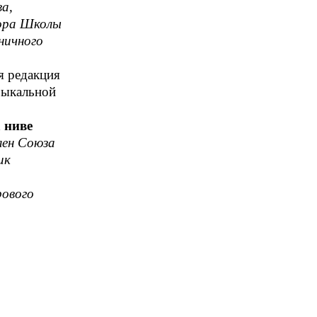
а,
хора Школы
ничного
я редакция
зыкальной
 ниве
лен Союза
ик
рового