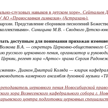
кально-слуховых навыков в детском хоре».
Сейталиев Д
У АО «Православная гимназия» (Астрахань).
пархии. Представление сборников песнопений Божеств
 коллективами».
Синицына М.В. - Сводного Детско-юн
елать доступным для понимания прихожан изменя
Волкова В.А. — секретарь Церковно-общественного 
ю русского церковного пения, организатор и руковод
й Церкви, регент хора «Артос» храма Сергия Радонеж
ужения».
Диакон Дмитрий Коляда — клирик кафедрал
уководитель камерного ансамбля духовной музыки
реподаватель церковного пения Новосибирской право
кого хора Вознесенского кафедрального собора г. Нов
арьевского центра подготовки церковных специалист