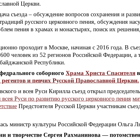
славной Церкви.
дача съезда – обсуждение вопросов сохранения и разв
традиций русского церковного пения, обсуждения на
облем пения в храмах и монастырях, поиск их решения
ционно проходит в Москве, начиная с 2016 года. В съе
600 человек из 52 регионов Российской Федерации, а 
рбайджанской Республики.
афедрального соборного
Храма Христа Спасителя
в
а регентов и певчих Русской Православной Церкви.
ского и всея Руси Кирилла съезд открыл председател
 всея Руси по развитию русского церковного пения
ми
етствие
Предстоятеля Русской Церкви участникам съез
илась министр культуры Российской Федерации Ольга 
зни и творчестве Сергея Рахманинова — потомстве