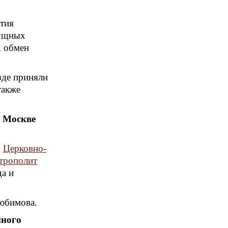
ития
сущных
, обмен
зде приняли
также
 Москве
ь
Церковно-
трополит
да и
Любимова.
нного