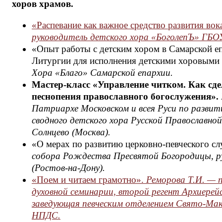
хоров храмов.
«Распевание как важное средство развития во
руководитель детского хора «БоголепЪ» ГБО
«Опыт работы с детским хором в Самарской е
Литургии для исполнения детскими хоровыми
Хора «Благо» Самарской епархии.
Мастер-класс «Управление читком. Как сд
песнопения православного богослужения».
Патриархе Московском и всея Руси по развити
сводного детского хора Русской Православно
Солнцево (Москва).
«О мерах по развитию церковно-певческого сл
собора Рождества Пресвятой Богородицы, р
(Ростов-на-Дону).
«Поем и читаем грамотно».
Реморова Т.И. — п
духовной семинарии, второй регент Архиерейс
заведующая певческим отделением Свято-Мак
НПДС.