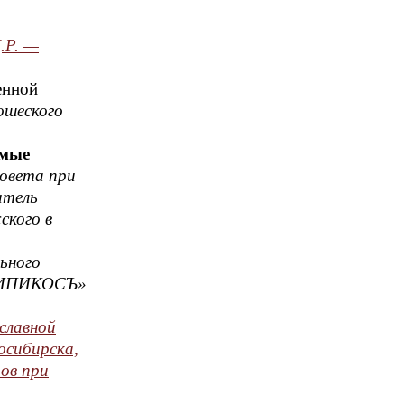
.Р. —
енной
ошеского
емые
Совета при
итель
ского в
ьного
 «ТИПИКОСЪ»
славной
осибирска,
ов при