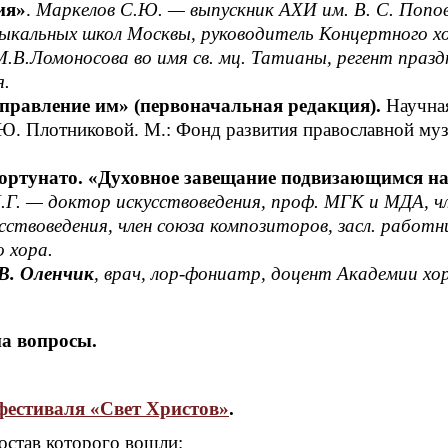
ия»
.
Маркелов С.Ю. — выпускник АХИ им. В. С. Попов
зыкальных школ Москвы, руководитель Концертного 
.В.Ломоносова во имя св. мц. Татианы, регент празд
я.
управление им» (первоначальная редакция).
Научна
Н.Ю. Плотниковой. М.: Фонд развития православной му
ортунато. «Духовное завещание подвизающимся на
.Г. — доктор искусствоведения, проф. МГК и МДА, ч
ствоведения, член союза композиторов, засл. работн
о хора.
В. Оленчик
, врач, лор-фониатр, доцент Академии хо
а вопросы.
естиваля «Свет Христов»
.
остав которого вошли: