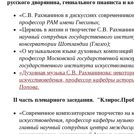
русского дворянина, гениального пианиста и к
«С.В. Рахманинов в дискуссиях современник
профессор РАМ имени Гнесиных
;
«Церковь в жизни и творчестве С.В. Рахмани
научный сотрудник государственного институ
консерватории Шотландии (Глазго)
;
«О музыкальном языке духовных композици
профессор Московской государственной консе
государственного института искусствознани
«Духовная музыка С.В. Рахманинова: некото
искусствоведения, профессор кафедры истори
Попова
.
II часть пленарного заседания. "Клирос.Про
«Современное композиторское творчество на
искусствоведения, профессор кафедры музык
главный научный сотрудник центра междисци