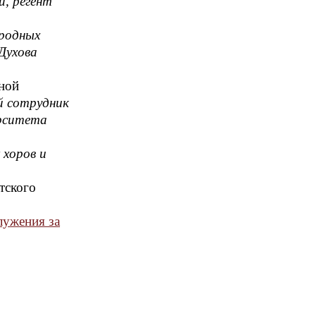
и, регент
ародных
Духова
ной
й сотрудник
ерситета
 хоров и
тского
лужения за