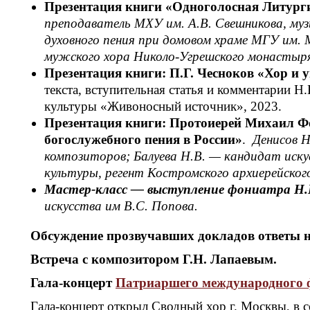
Презентация книги «Одноголосная Литург
преподаватель МХУ им. А.В. Свешникова, му
духовного пения при домовом храме МГУ им. М
мужского хора Николо-Угрешского монастыр
Презентация книги: П.Г. Чесноков «Хор и 
текста, вступительная статья и комментарии 
культуры «Живоносный источник», 2023.
Презентация книги: Протоиерей Михаил Ф
богослужебного пения в России»
.
Денисов Н
композиторов; Балуева Н.В. — кандидат искус
культуры, регент Костромского архиерейског
Мастер-класс — выступление фониатра Н.
искусства им В.С. Попова.
Обсуждение прозвучавших докладов ответы н
Встреча с композитором Г.Н. Лапаевым.
Гала-концерт
Патриаршего международного ф
Гала-концерт открыл Сводный хор г. Москвы, в с