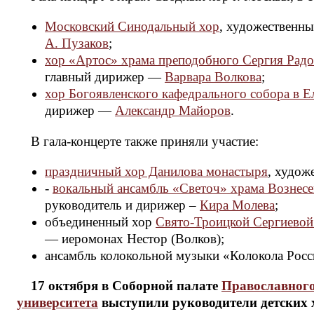
Московский Cинодальный хор
, художественн
А. Пузаков
;
хор «Артос» храма преподобного Сергия Радо
главный дирижер —
Варвара Волкова
;
хор Богоявленского кафедрального собора в Е
дирижер —
Александр Майоров
.
В гала-концерте также приняли участие:
праздничный хор Данилова монастыря
, худож
-
вокальный ансамбль «Светоч» храма Вознесе
руководитель и дирижер –
Кира Молева
;
объединенный хор
Свято-Троицкой Сергиевой
— иеромонах Нестор (Волков);
ансамбль колокольной музыки «Колокола Рос
17 октября в Соборной палате
Православного
университета
выступили руководители детских 