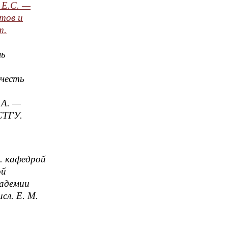
Е.С. —
тов и
т.
ль
 честь
.А. —
СТГУ.
. кафедрой
ой
кадемии
сл. Е. М.