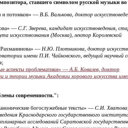
омпозитора, ставшего символом русской музыки во 
ов и потомков» —
В.Б. Валькова, доктор искусствоведе
нова» —
С.Г. Зверева, кандидат искусствоведения, ст
та искусствознания (Москва), лектор Королевской
й Рахманинова» —
Н.Ю. Плотникова, доктор искусств
рватории имени П.И. Чайковского, ведущий научный 
я
;
рые аспекты проблематики» —
А.Б. Ковалев, доктор
и и теории музыки Академии хорового искусства име
блемы современности.":
 канонические богослужебные тексты» —
С.И. Хватова
оведения Краснодарского государственного институт
плинарных исследований Саратовской государственн