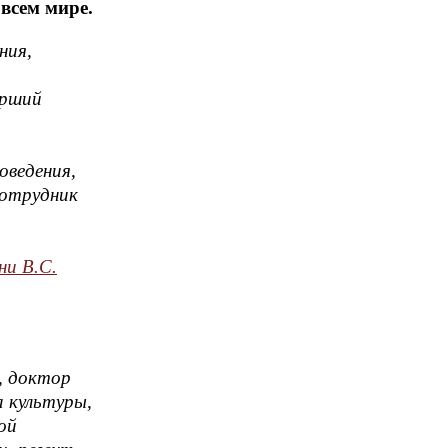
всем мире.
ния,
арший
оведения,
сотрудник
ни В.С.
, доктор
а культуры,
ой