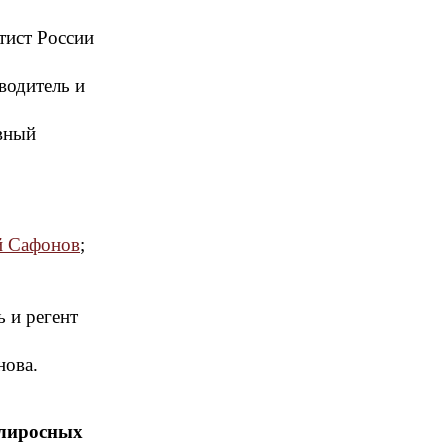
тист России
водитель и
авный
й Сафонов
;
ь и регент
нова.
клиросных