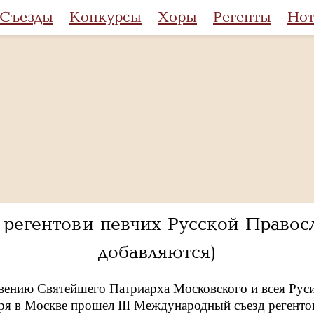
Съезды
Конкурсы
Хоры
Регенты
Но
регентов и певчих Русской Право
добавляются)
вению Святейшего Патриарха Московского и всея Руси
ря в Москве прошел III Международный съезд регенто