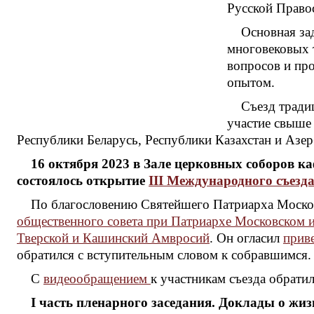
Русской Право
Основная за
многовековых 
вопросов и пр
опытом.
Съезд тради
участие свыше 
Республики Беларусь, Республики Казахстан и Азе
16 октября 2023 в Зале церковных соборов к
состоялось открытие
III Международного съезд
По благословению Святейшего Патриарха Москов
общественного совета при Патриархе Московском и
Тверской и Кашинский Амвросий
. Он огласил
прив
обратился с вступительным словом к собравшимся.
С
видеообращением
к участникам съезда обрат
I часть пленарного заседания. Доклады о жи