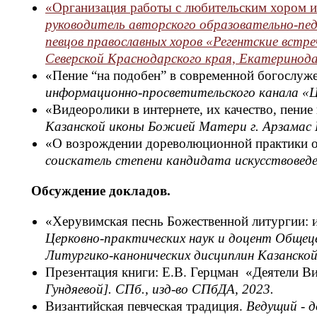
«Организация работы с любительским хором и
руководитель авторского образовательно-пед
певцов православных хоров «Регентские встр
Северской Краснодарского края, Екатеринода
«Пение “на подобен” в современной богослуж
информационно-просветительского канала «
«Видеоролики в интернете, их качество, пени
Казанской иконы Божией Матери г. Арзамас 
«О возрождении дореволюционной практики о
соискатель степени кандидата искусствовед
Обсуждение докладов.
«Херувимская песнь Божественной литургии: 
Церковно-практических наук и доцент Общец
Литургико-канонических дисциплин Казанской
Презентация книги: Е.В. Герцман «Деятели В
Гундяевой]. СПб., изд-во СПбДА, 2023.
Византийская певческая традиция.
Ведущий - д