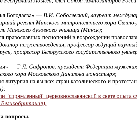
в Республики Адыгея, член Союза композиторов Росси
лья Богодаева» —
В.И. Соболевский, лауреат междун
тарший регент Минского митрополичьего хора Свято-
ь Минского духовного училища (Минск)
;
я православных песнопений в возрождении православ
 доктор искусствоведения, профессор ведущий научны
русь, профессор Белорусского государственного унив
ния» — Г
.Л. Сафронов, президент Федерации мужских
жского хора Московского Данилова монастыря
;
 литургия на языках стран католического и протестан
а)
;
ли "спрямленный" церковнославянский в свете опыта с
 Великобритания).
а вопросы.