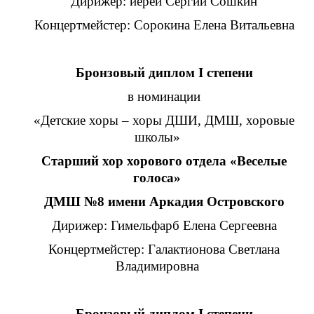
Дирижер: иерей Сергий Сошкин
Концертмейстер: Сорокина Елена Витальевна
Бронзовый диплом I степени
в номинации
«Детские хоры – хоры ДШИ, ДМШ, хоровые
школы»
Старший хор хорового отдела «Веселые
голоса»
ДМШ
№
8 имени Аркадия Островского
Дирижер: Гимельфарб Елена Сергеевна
Концертмейстер: Галактионова Светлана
Владимировна
Бронзовый диплом I степени