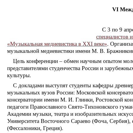
VI Межд
С 3 по 9 ап
специалистов и
«Музыкальная медиевистика в XXI веке»
. Организа
музыкальной медиевистики имени М. В. Бражников
Цель конференции – обмен научным опытом моло
представителями студенчества России и зарубежных
культуры.
С докладами выступят студенты кафедры древнер
музыкальных вузов России: Московской консервато
консерватории имени М. И. Глинки, Ростовской ко
педагоги Православного Свято-Тихоновского гуман
Академии музыки, театра и изобразительных искус
Университета Восточного Сараево (Фоча, Сербия),
(Фессалоники, Греция).