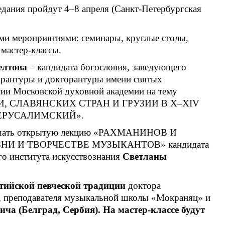
едания пройдут 4–8 апреля (Санкт-Петербургская
и мероприятиями: семинары, круглые столы,
мастер-классы.
елтова
– кандидата богословия, заведующего
ирантуры и докторантуры имени святых
ии Московской духовной академии на тему
СЛАВЯНСКИХ СТРАН И ГРУЗИИ В X–XIV
ИЕРУСАЛИМСКИЙ».
слышать открытую лекцию «РАХМАНИНОВ И
И И ТВОРЧЕСТВЕ МУЗЫКАНТОВ» кандидата
го института искусствознания
Светланы
тийской певческой традиции
доктора
а, преподавателя музыкальной школы «Мокраняц» и
ча (Белград, Сербия).
На мастер-классе будут