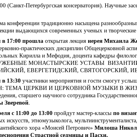
00 (Санкт-Петербургская консерватория). Научные зас
а конференции традиционно насыщена разнообразным
екции выдающихся современных ученых и творческие 
 в 17:00
прошла
открытая лекция
иерея Михаила Ж
ерковно-практических дисциплин Общецерковной асп
ольных Кирилла и Мефодия, доцента кафедры филолог
УЖЕБНЫЕ МОНАСТЫРСКИЕ УСТАВЫ ВИЗАНТИИ, 
ДИЙСКИЙ, ЕВЕРГЕТИДСКИЙ, СВЯТОГОРСКИЙ, 
 в 13:30
участники мероприятия и гости смогут у
 ТЕМА ЦЕРКВИ И ЦЕРКОВНОЙ МУЗЫКИ В ЖИЗН
едения, старшего научного сотрудника Государственно
ы Зверевой
.
реля с 11:00 до 13:00
пройдут мастер-классы
по визан
х искусств, этномузыколога, мультиинструменталист
зантийского хора «Моисей Петрович»
Милоша Николи
песнопения Страстной седмицы и Пасхи.