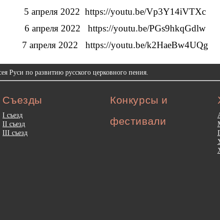
5 апреля 2022​ ​ https://youtu.be/Vp3Y14iVTXc
6 апреля 2022​ ​ ​ https://youtu.be/PGs9hkqGdlw
7 апреля 2022​ ​ ​ https://youtu.be/k2HaeBw4UQg
ея Руси по развитию русского церковного пения.
Съезды
Конкурсы и
I съезд
фестивали
II съезд
III съезд