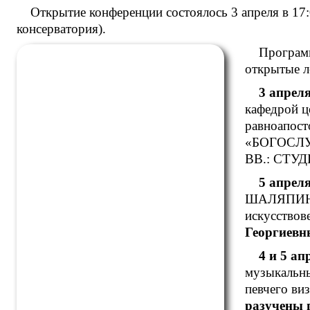
Открытие конференции состоялось 3 апреля в 17:
консерватория).
Программ
открытые л
3 апреля
кафедрой ц
равноапост
«БОГОСЛ
ВВ.: СТУ
5 апреля
ШАЛЯПИН:
искусствов
Георгиевн
4 и 5 ап
музыкальны
певчего ви
разучены 