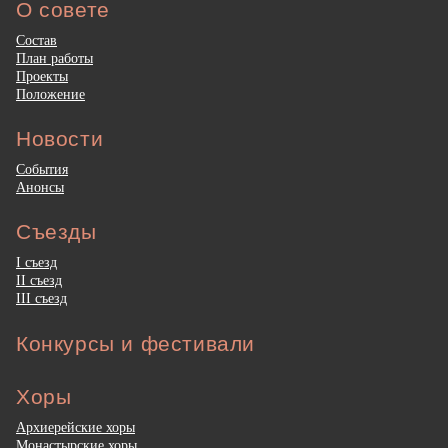
О совете
Состав
План работы
Проекты
Положение
Новости
События
Анонсы
Съезды
I съезд
II съезд
III съезд
Конкурсы и фестивали
Хоры
Архиерейские хоры
Монастырские хоры