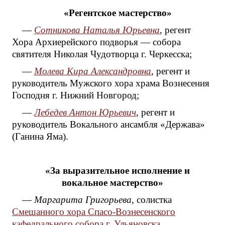
«Регентское мастерство»
—
Сотникова Наталья Юрьевна
, регент
Хора Архиерейского подворья — собора
святителя Николая Чудотворца г. Черкесска;
—
Молева Кира Александровна
, регент и
руководитель Мужского хора храма Вознесения
Господня г. Нижний Новгород;
—
Лебедев Антон Юрьевич
, регент и
руководитель Вокального ансамбля «Держава»
(Ганина Яма).
«За выразительное исполнение и
вокальное мастерство»
—
Маргарита Григорьева
, солистка
Смешанного хора Спасо-Вознесенского
кафедрального собора г. Ульяновска
.