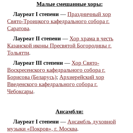
Малые смешанные хоры:
Лауреат I степени
—
Праздничный хор
Свято-Троицкого кафедрального собора г.
Саратова
.
Лауреат II степени
—
Хор храма в честь
Казанской иконы Пресвятой Богородицы г.
Тольятти
.
Лауреат III степени
—
Хор Свято-
Воскресенского кафедрального собора г.
Борисова (Беларусь)
;
Архиерейский хор
Введенского кафедрального собора г.
Чебоксары
.
Ансамбли:
Лауреат I степени
—
Ансамбль духовной
музыки «Покров», г. Москва
.