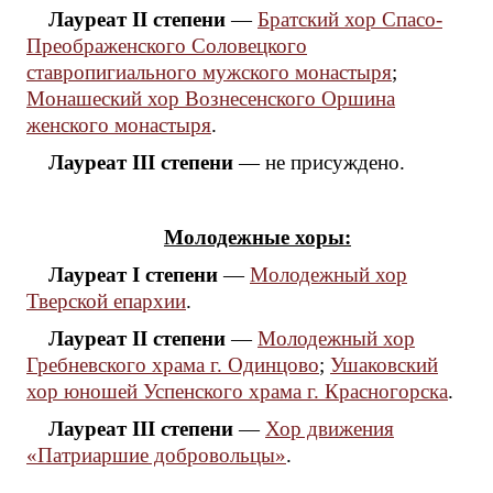
Лауреат II степени
—
Братский хор Спасо-
Преображенского Соловецкого
ставропигиального мужского монастыря
;
Монашеский хор Вознесенского Оршина
женского монастыря
.
Лауреат III степени
— не присуждено.
Молодежные хоры:
Лауреат I степени
—
Молодежный хор
Тверской епархии
.
Лауреат II степени
—
Молодежный хор
Гребневского храма г. Одинцово
;
Ушаковский
хор юношей Успенского храма г. Красногорска
.
Лауреат III степени
—
Хор движения
«Патриаршие добровольцы»
.