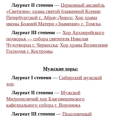
Лауреат II степени
—
Церковный ансамбль
«Светилен» храма святой блаженной Ксении
Петербургской с. Абрау-Дюрсо
;
Хор храма
иконы Божией Матери «Знамение» г. Томска
.
Лауреат III степени
—
Хор Архиерейского
подворья — собора святителя Николая
Чудотворца г. Черкесска
;
Хор храма Вознесения
Господня г. Костромы
.
Мужские хоры:
Лауреат I степени
—
Сибирский мужской
хор
.
Лауреат II степени
—
Мужской
Митрополичий хор Благовещенского
кафедрального собора г. Воронежа
.
Лауреат III степени
—
Праздничный