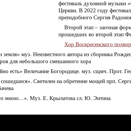
фестиваль духовной музыки «
Церкви. В 2022 году фестива
преподобного Сергия Радонеж
Второй этап – заочная фор
прошедших во второй этап Фе
Хор Воскресенского подво
и земля» муз. Неизвестного автора из сборника Рожде
оров для небольшого смешанного хора
йно есть» Величание Богородице. муз. сщмч. Прот. Ге
 сошедшеся». Светилен на обретение мощей прп. Серги
бачева
 со мною…». Муз. Е. Крылатова сл. Ю. Энтина