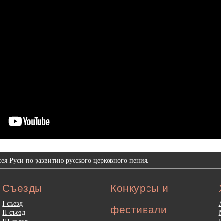
ея Руси по развитию русского церковного пения.
Съезды
Конкурсы и
I съезд
фестивали
II съезд
III съезд