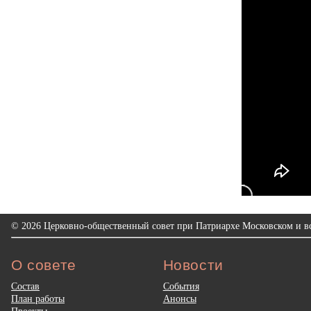
© 2026 Церковно-общественный совет при Патриархе Московском и вс
О совете
Новости
Состав
События
План работы
Анонсы
Проекты