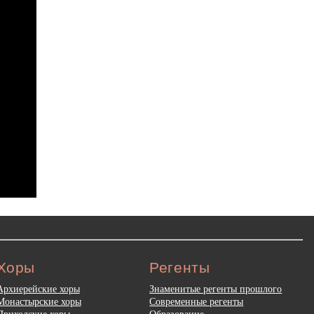
Хоры
Регенты
Архиерейские хоры
Знаменитые регенты прошлого
Монастырские хоры
Современные регенты
Приходские хоры
Образование