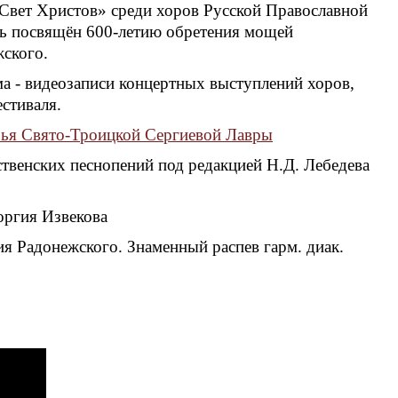
Свет Христов» среди хоров Русской Православной
ль посвящён 600-летию обретения мощей
ского.
ма - видеозаписи концертных выступлений хоров,
стиваля.
рья Свято-Троицкой Сергиевой Лавры
ственских песнопений под редакцией Н.Д. Лебедева
оргия Извекова
я Радонежского. Знаменный распев гарм. диак.