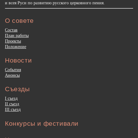
и всея Руси по развитию русского церковного пения.
О совете
Состав
План работы
Проекты
Положение
Новости
События
Анонсы
Съезды
I съезд
II съезд
III съезд
Конкурсы и фестивали