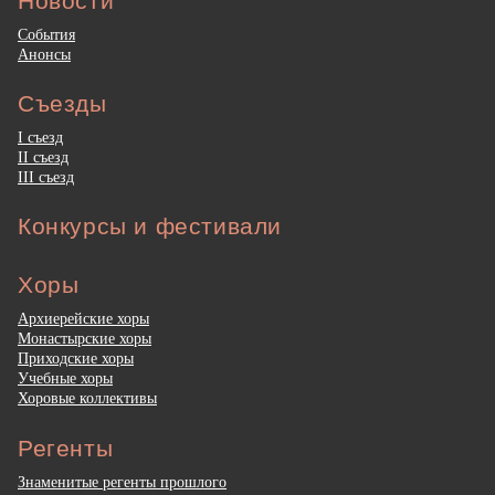
Новости
События
Анонсы
Съезды
I съезд
II съезд
III съезд
Конкурсы и фестивали
Хоры
Архиерейские хоры
Монастырские хоры
Приходские хоры
Учебные хоры
Хоровые коллективы
Регенты
Знаменитые регенты прошлого