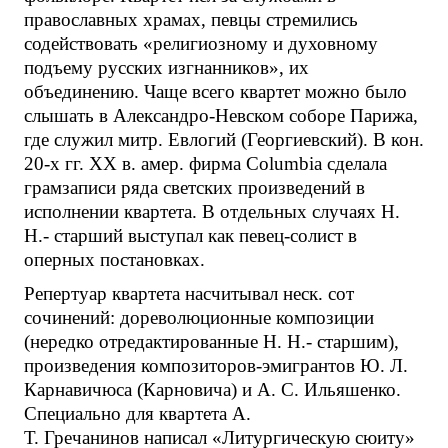
православных храмах, певцы стремились
содействовать «религиозному и духовному
подъему русских изгнанников», их
объединению. Чаще всего квартет можно было
слышать в Александро-Невском соборе Парижа,
где служил митр. Евлогий (Георгиевский). В кон.
20-х гг. XX в. амер. фирма Columbia сделала
грамзаписи ряда светских произведений в
исполнении квартета. В отдельных случаях Н.
Н.- старший выступал как певец-солист в
оперных постановках.
Репертуар квартета насчитывал неск. сот
сочинений: дореволюционные композиции
(нередко отредактированные Н. Н.- старшим),
произведения композиторов-эмигрантов Ю. Л.
Карнавичюса (Карновича) и А. С. Ильяшенко.
Специально для квартета А.
Т. Гречанинов написал «Литургическую сюиту»