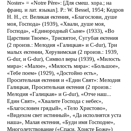
Noster» = «Notre Père»: [Для смеш. хора.; на
франц. и лат. языках]. P.: W. Bessel, 1954; Кедров
Н. Н., ст. Великая ектения, «Благослови, душе
моя, Господа» (1939), «Хвали, душе моя,
Господа», «Единородный Сыне» (1933), «Во
Царствии Твоем», Трисвятое, Сугубая ектения
(2 произв.: Мелодия «Галицкая» и C-dur), Три
малых ектении, Херувимская (2 произв.: 1939,
G-dur, и G-dur), Символ веры (1939), «Милость
мира»: «Малое», «Милость мира»: «Большое»,
«Тебе поем» (1929), «Достойно есть»,
Просительная ектения и «Един Свят»: Мелодия
Галицкая, Просительная ектения (2 произв.:
Мелодия «Галицкая» и G-dur), «Отче наш...
Един Свят», «Хвалите Господа с небес»,
«Благословен грядый», «Тело Христово»,
«Видехом свет истинный», «Да исполнятся уста
наша», Малая ектения, «Буди имя Господне»,
Многолетствование («Спаси, Христе Боже»)