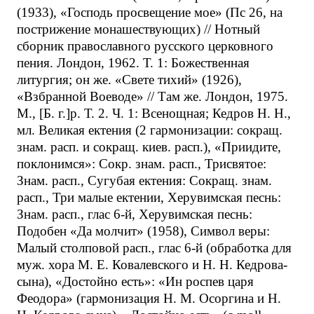
(1933), «Господь просвещение мое» (Пс 26, на
пострижение монашествующих) // Нотный
сборник православного русского церковного
пения. Лондон, 1962. Т. 1: Божественная
литургия; он же. «Свете тихий» (1926),
«Взбранной Воеводе» // Там же. Лондон, 1975.
М., [Б. г.]р. Т. 2. Ч. 1: Всенощная; Кедров Н. Н.,
мл. Великая ектения (2 гармонизации: сокращ.
знам. расп. и сокращ. киев. расп.), «Приидите,
поклонимся»: Сокр. знам. расп., Трисвятое:
Знам. расп., Сугубая ектения: Сокращ. знам.
расп., Три малые ектении, Херувимская песнь:
Знам. расп., глас 6-й, Херувимская песнь:
Подобен «Да молчит» (1958), Символ веры:
Малый столповой расп., глас 6-й (обработка для
муж. хора М. Е. Ковалевского и Н. Н. Кедрова-
сына), «Достойно есть»: «Ин роспев царя
Феодора» (гармонизация Н. М. Осоргина и Н.