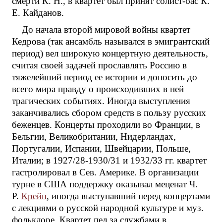
смерти К. Н., в квартет был принят солист-бас К.
Е. Кайданов.
До начала второй мировой войны квартет
Кедрова (так ансамбль назывался в эмигрантский
период) вел широкую концертную деятельность,
считая своей задачей прославлять Россию в
тяжелейший период ее истории и доносить до
всего мира правду о происходивших в ней
трагических событиях. Иногда выступления
заканчивались сбором средств в пользу русских
беженцев. Концерты проходили во Франции, в
Бельгии, Великобритании, Нидерландах,
Португалии, Испании, Швейцарии, Польше,
Италии; в 1927/28-1930/31 и 1932/33 гг. квартет
гастролировал в Сев. Америке. В организации
турне в США поддержку оказывал меценат Ч.
Р.
Крейн
, иногда выступавший перед концертами
с лекциями о русской народной культуре и муз.
фольклоре. Квартет пел за службами в