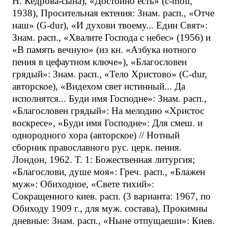
Н. Кедрова-сына), «Достойно есть» (c-moll,
1938), Просительная ектения: Знам. расп., «Отче
наш» (G-dur), «И духови твоему... Един Свят»:
Знам. расп., «Хвалите Господа с небес» (1956) и
«В память вечную» (из кн. «Азбука нотного
пения в цефаутном ключе»), «Благословен
грядый»: Знам. расп., «Тело Христово» (C-dur,
авторское), «Видехом свет истинный... Да
исполнятся... Буди имя Господне»: Знам. расп.,
«Благословен грядый»: На мелодию «Христос
воскресе», «Буди имя Господне»: Для смеш. и
однородного хора (авторское) // Нотный
сборник православного рус. церк. пения.
Лондон, 1962. Т. 1: Божественная литургия;
«Благослови, душе моя»: Греч. расп., «Блажен
муж»: Обиходное, «Свете тихий»:
Сокращенного киев. расп. (3 варианта: 1967, по
Обиходу 1909 г., для муж. состава), Прокимны
дневные: Знам. расп., «Ныне отпущаеши»: Киев.