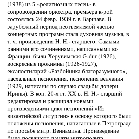
(1938) из 5 «религиозных песен» в
сопровождении оркестра, премьера к-рой
состоялась 24 февр. 1939 г. в Варшаве. В
зарубежный период неотъемлемой частью
концертных программ стала духовная музыка, в
т. ч. произведения Н. Н.- старшего. Самыми
ранними его сочинениями, написанными во
Франции, были Херувимская G-dur (1926),
воскресные прокимны (1926-1927),
ексапостиларий «Разбойника благоразумного»,
пасхальные песнопения, песнопения венчания
(1929, написаны по случаю свадьбы дочери
Ирины). В кон. 20-х гг. XX в. Н. Н.- старший
редактировал и расширял новыми
произведениями цикл песнопений «Из
византийской литургии» в основу которого были
положены песнопения, написанные в Петрограде
по просьбе митр. Вениамина. Произведение
было посвящено памяти митрополита-