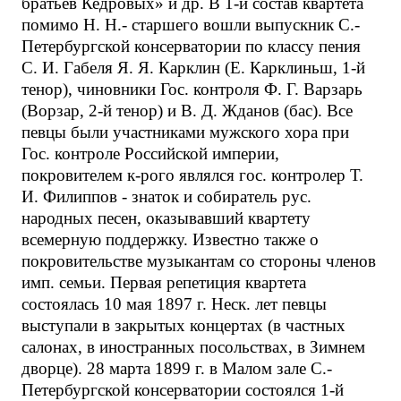
братьев Кедровых» и др. В 1-й состав квартета
помимо Н. Н.- старшего вошли выпускник С.-
Петербургской консерватории по классу пения
С. И. Габеля Я. Я. Карклин (Е. Карклиньш, 1-й
тенор), чиновники Гос. контроля Ф. Г. Варзарь
(Ворзар, 2-й тенор) и В. Д. Жданов (бас). Все
певцы были участниками мужского хора при
Гос. контроле Российской империи,
покровителем к-рого являлся гос. контролер Т.
И. Филиппов - знаток и собиратель рус.
народных песен, оказывавший квартету
всемерную поддержку. Известно также о
покровительстве музыкантам со стороны членов
имп. семьи. Первая репетиция квартета
состоялась 10 мая 1897 г. Неск. лет певцы
выступали в закрытых концертах (в частных
салонах, в иностранных посольствах, в Зимнем
дворце). 28 марта 1899 г. в Малом зале С.-
Петербургской консерватории состоялся 1-й