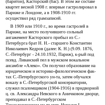
(баритон), Касторский (бас). В этом же составе
квартет весной 1908 г. впервые гастролировал в
Париже и Лондоне, а в 1908-1910 гг.
осуществил ряд грамзаписей.
В 1909 или 1910 г., во время гастролей в
Париже, на место получившего сольный
ангажемент Касторского прибыл из С.-
Петербурга брат Н. Н.- старшего Константин
Николаевич Кедров (далее: К. Н.) (9.09. 1876,
С.-Петербург - 24.10.1932, Париж), к-рый под
псевд. Ливанский пел в мужском вокальном
ансамбле «Алеко». Он получил образование на
юридическом и историко-филологическом фак-
тах С.-Петербургского ун-та, затем обучался
вокалу в С.-Петербургской консерватории,
служил псаломщиком (1904-1916) в придворной
ц. св. Александра Невского в Аничковом дворце,
преподавал в С.-Петербургском
Технологическом ин-те имп. Николая I.