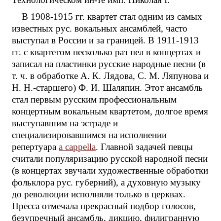
В 1908-1915 гг. квартет стал одним из самых
известных рус. вокальных ансамблей, часто
выступал в России и за границей. В 1911-1913
гг. с квартетом несколько раз пел в концертах и
записал на пластинки русские народные песни (в
т. ч. в обработке А. К. Лядова, С. М. Ляпунова и
Н. Н.-старшего) Ф. И. Шаляпин. Этот ансамбль
стал первым русским профессиональным
концертным вокальным квартетом, долгое время
выступавшим на эстраде и
специализировавшимся на исполнении
репертуара
a cappella
. Главной задачей певцы
считали популяризацию русской народной песни
(в концертах звучали художественные обработки
фольклора рус. губерний), а духовную музыку
до революции исполняли только в церквах.
Пресса отмечала прекрасный подбор голосов,
безупречный ансамбль, дикцию, филигранную