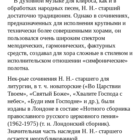
В духовной музыке для клироса, как и в
обработках народных песен, Н. Н.- старший
достаточно традиционен. Однако в сочинениях,
предназначенных для исполнения крупными и
технически более совершенными хорами, он
пользовался очень широким спектром
мелодических, гармонических, фактурных
средств, создавал для хора сложные в стилевом и
исполнительском отношении «симфонические»
полотна.
Нек-рые сочинения Н. Н.- старшего для
литургии, в т. ч. новаторские («Во Царствии
Твоем», «Святый Боже», «Хвалите Господа с
небес», «Буди имя Господне» и др.), были
изданы в Лондоне в составе «Нотного сборника
православного русского церковного пения»
(1962-1975) (т. н. Лондонский сборник).
Значительная часть наследия Н. Н.- старшего
остается неопубликованной.