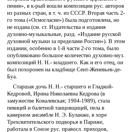
пения», в к-рый вошли композиции рус. авторов
из разных стран, в т. ч. из СССР. Вторая часть 2-
го тома («Осмогласие») была подготовлена, но
не издана (см. ст. Издательства и издания
духовно-музыкальные, разд. «Издание русской
духовной музыки за пределами России»). В этом
издании, особенно в 1-й части 2-го тома, было
опубликовано большое количество духовно-муз.
композиций Н. Н.- младшего. Как и его отец, он
был похоронен на кладбище Сент-Женевьев-де-
Буа.
Старшая дочь Н. Н.- старшего и Гладкой-
Кедровой, Ирина Николаевна Кедрова (в
замужестве Ковалевская; 1904-1989), стала
певицей и балетной танцовщицей, пела в
камерном ансамбле Н. Э. Буланже, в хоре
Трехсвятительского подворья в Париже,
работала в Союзе рус. правосл. приходов,