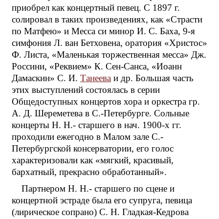
приобрел как концертный певец. С 1897 г.
солировал в таких произведениях, как «Страсти
по Матфею» и Месса си минор И. С. Баха, 9-я
симфония Л. ван Бетховена, оратория «Христос»
Ф. Листа, «Маленькая торжественная месса» Дж.
Россини, «Реквием» К. Сен-Санса, «Иоанн
Дамаскин» С. И.
Танеева
и др. Большая часть
этих выступлений состоялась в серии
Общедоступных концертов хора и оркестра гр.
А. Д. Шереметева в С.-Петербурге. Сольные
концерты Н. Н.- старшего в нач. 1900-х гг.
проходили ежегодно в Малом зале С.-
Петербургской консерватории, его голос
характеризовали как «мягкий, красивый,
бархатный, прекрасно обработанный».
Партнером Н. Н.- старшего по сцене и
концертной эстраде была его супруга, певица
(лирическое сопрано) С. Н. Гладкая-Кедрова