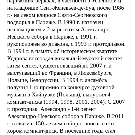
парижских церквах, в частности в Успенской ц.
на кладбище Сент-Женевьев-де-Буа, после 1986
г.- на левом клиросе Свято-Сергиевского
подворья в Париже. В 1990 г. назначен
псаломщиком и 2-м регентом Александро-
Невского собора в Париже, в 1991 г.
рукоположен во диакона, с 1993 г. протодиакон.
В 1994 г. в память об историческом квартете
Кедрова воссоздал вокальный мужской секстет,
затем септет, существовавший до 2007 г. и
выступавший во Франции, в Люксембурге,
Польше, Белоруссии. В 1994 г. ансамбль
получил 1-ю премию на конкурсе духовной
музыки в Хайнувке (Польша), выпустил 4
компакт-диска (1994, 1998, 2001, 2004). С 2007
г. протодиак. Александр - 1-й регент
Александро-Невского собора в Париже. В 2011
г. в связи с 150-летием собора записал с его
хором компакт-диск. В последние годы стал