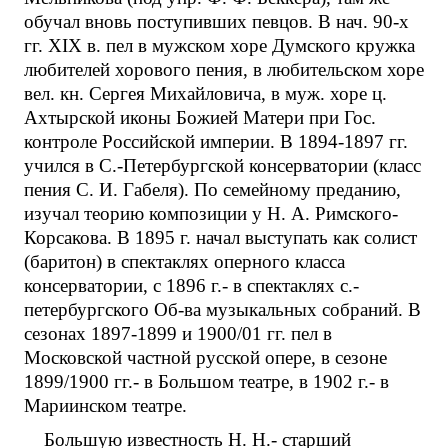
обучал вновь поступивших певцов. В нач. 90-х
гг. XIX в. пел в мужском хоре Думского кружка
любителей хорового пения, в любительском хоре
вел. кн. Сергея Михайловича, в муж. хоре ц.
Ахтырской иконы Божией Матери при Гос.
контроле Российской империи. В 1894-1897 гг.
учился в С.-Петербургской консерватории (класс
пения С. И. Габеля). По семейному преданию,
изучал теорию композиции у Н. А. Римского-
Корсакова. В 1895 г. начал выступать как солист
(баритон) в спектаклях оперного класса
консерватории, с 1896 г.- в спектаклях с.-
петербургского Об-ва музыкальных собраний. В
сезонах 1897-1899 и 1900/01 гг. пел в
Московской частной русской опере, в сезоне
1899/1900 гг.- в Большом театре, в 1902 г.- в
Мариинском театре.
Большую известность Н. Н.- старший