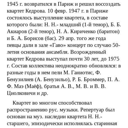
1945 г. возвратился в Париж и решил воссоздать
квартет Кедрова. 10 февр. 1947 г. в Париже
состоялось выступление квартета, в составе
которого были: Н. Н.- младший (1-й тенор), Б. Б.
Акиаров (2-й тенор), Н. А. Кириченко (баритон)
и Б. А. Борисов (бас). 29 апр. того же года
певцы дали в зале «Гаво» концерт по случаю 50-
летия основания ансамбля. Возрожденный
квартет Кедрова выступал почти 30 лет, до 1975
г. Состав коллектива неоднократно обновлялся: в
разные годы в нем пели М. Ганиотис, Ф.
Бенузилиев (А. Бенузильо), Р. Б. Броммер, П. А.
Ф. Маэ (Маёф), братья А. В., М. В. и В. В.
Циолковичи и др.
Квартет во многом способствовал
распространению рус. музыки. Репертуар был
основан на муз. наследии квартета Н. Н.-
старшего, эпизодически исполнялась старинная