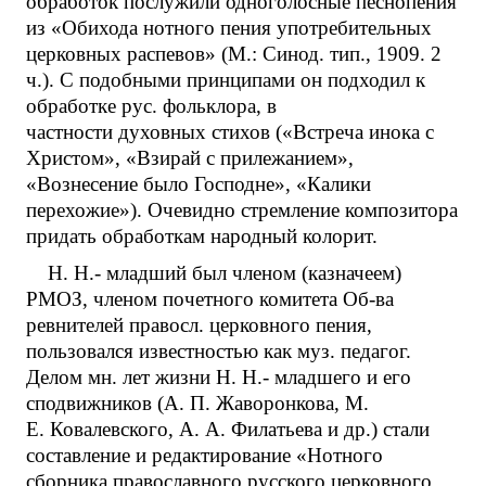
обработок послужили одноголосные песнопения
из «Обихода нотного пения употребительных
церковных распевов» (М.: Синод. тип., 1909. 2
ч.). С подобными принципами он подходил к
обработке рус. фольклора, в
частности духовных стихов («Встреча инока с
Христом», «Взирай с прилежанием»,
«Вознесение было Господне», «Калики
перехожие»). Очевидно стремление композитора
придать обработкам народный колорит.
Н. Н.- младший был членом (казначеем)
РМОЗ, членом почетного комитета Об-ва
ревнителей правосл. церковного пения,
пользовался известностью как муз. педагог.
Делом мн. лет жизни Н. Н.- младшего и его
сподвижников (А. П. Жаворонкова, М.
Е. Ковалевского, А. А. Филатьева и др.) стали
составление и редактирование «Нотного
сборника православного русского церковного