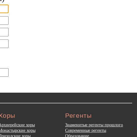
Хоры
Регенты
Архиерейские хоры
Знаменитые регенты прошлого
Монастырские хоры
Современные регенты
Приходские хоры
Образование