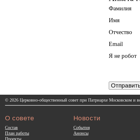
Фамилия
Имя
Отчество
Email
Я не робот
Отправить
© 2026 Церковно-общественный совет при Патриархе Московском и вс
О совете
Новости
Состав
События
План работы
Анонсы
Проекты