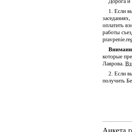
Дорога и 
1. Если в
заседаниях,
оплатить вз
работы съез
pravpenie.r
Внимание
которые пре
Лаврова.
Вз
2. Если в
получить Бе
Анкета г