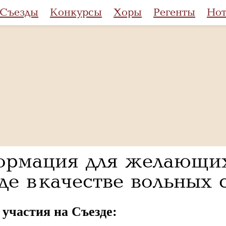
Съезды
Конкурсы
Хоры
Регенты
Но
рмация для желающих 
де в качестве вольных
 участия на Съезде: