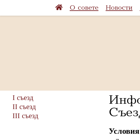
О совете
Новости
Инфо
I съезд
II съезд
Съез
III съезд
Условия