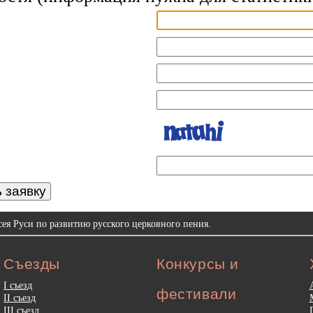
 заявку
ея Руси по развитию русского церковного пения.
Съезды
Конкурсы и
I съезд
фестивали
II съезд
III съезд