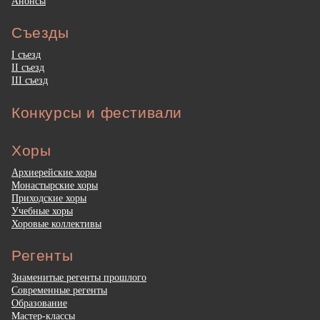
Анонсы
Съезды
I съезд
II съезд
III съезд
Конкурсы и фестивали
Хоры
Архиерейские хоры
Монастырские хоры
Приходские хоры
Учебные хоры
Хоровые коллективы
Регенты
Знаменитые регенты прошлого
Современные регенты
Образование
Мастер-классы