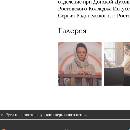
отделение при Донской Духов
Ростовского Колледжа Искусст
Сергия Радонежского, г. Рост
Галерея
ея Руси по развитию русского церковного пения.