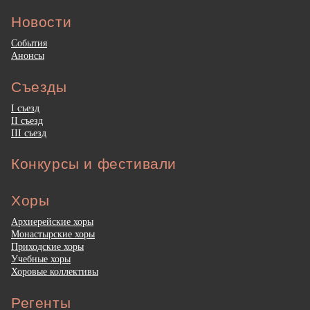
Новости
События
Анонсы
Съезды
I съезд
II съезд
III съезд
Конкурсы и фестивали
Хоры
Архиерейские хоры
Монастырские хоры
Приходские хоры
Учебные хоры
Хоровые коллективы
Регенты