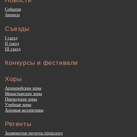
События
Анонсы
Съезды
I съезд
II съезд
III съезд
Конкурсы и фестивали
Хоры
Архиерейские хоры
Монастырские хоры
Приходские хоры
Учебные хоры
Хоровые коллективы
Регенты
Знаменитые регенты прошлого