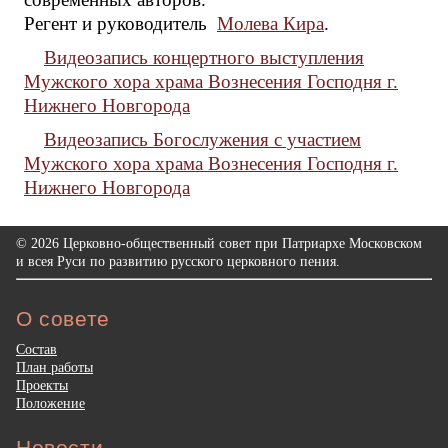
Регент и руководитель
Молева Кира
.
Видеозапись концертного выступления
Мужского хора храма Вознесения Господня г.
Нижнего Новгорода
Видеозапись Богослужения с участием
Мужского хора храма Вознесения Господня г.
Нижнего Новгорода
© 2026 Церковно-общественный совет при Патриархе Московском
и всея Руси по развитию русского церковного пения.
О совете
Состав
План работы
Проекты
Положение
Новости