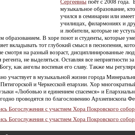
Сергеевны
поёт с 2008 года.
музыкальное образование, кто
учился в семинарии или имеет
училищах, филармониях и друг
и любители, которые не усту
 образованием. В хоре поют и студенты, которые уме
ляет вкладывать тот глубокий смысл в песнопения, кот
не смотря на разный возраст, дисциплинированные люд
и регента, не выделяться. Оставляя все неприятности з
 Богу, как ангелы воспевая его славу. Также мы регуля
вно участвует в музыкальной жизни города Минеральн
 Пятигорской и Черкесской епархии. Хор многократный
узыки «Любовью и единением спасемся» и Епархиальн
годно проводятся по благословению Архиепископа Фе
ись Богослужения с участием Хора Покровского собор
ись Богослужения с участием Хора Покровского собо