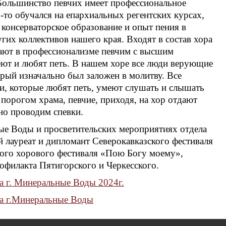
 Большинство певчих имеет профессиональное
-то обучался на епархиальных регентских курсах,
 консерваторское образование и опыт пения в
их коллективов нашего края. Входят в состав хора
пают в профессионализме певчим с высшим
ют и любят петь. В нашем хоре все люди верующие
орый изначально был заложен в молитву. Все
и, которые любят петь, умеют слушать и слышать
а порогом храма, певчие, приходя, на хор отдают
рно проводим спевки.
ые Воды и просветительских мероприятиях отдела
 лауреат и дипломант Северокавказского фестиваля
ого хорового фестиваля «Пою Богу моему»,
офилакта Пятигорского и Черкесского.
а г. Минеральные Воды 2024г.
ра г.Минеральные Воды