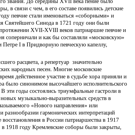
о звания. До середины XVII века пение было
, в связи с чем, в его составе появились детские
 году певчие стали именоваться «соборными» и
я Святейшего Синода в 1721 году они были
 протяжении XVII-XVIII веков патриаршие певчие и
я соперничали и как бы составляли «московскую»
и Петре I в Придворную певческую капеллу,
шего расцвета, а репертуар значительно
сских народных песен. Многие московские
время действенное участие в судьбе хора приняли и
ора было синонимом высочайшего исполнительского
В эти годы состоялись триумфальные гастроли в
а новых музыкально-выразительных средств в
 называемого «Нового направления» или
 и разнообразии гармонических интерпретаций
 восстановления в России патриаршества в 1917
ху в 1918 году Кремлевские соборы были закрыты,
.