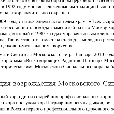
сейчас остаются высоким образцом церковно-певческог
 в 1992 году многие заложенные им традиции были п
ряна, а хор значительно сокращен.
09 года, с назначением настоятелем храма «Всех ско
ея восстановить некогда знаменитый на всю Москву хо
аков, который в 1980-х годах управлял левым клирос
ва. Творчество этого мастера стало для молодого реге
 церковно-музыкальном творчестве.
мяти Святителя Московского Петра 3 января 2010 года
л хор храма «Всех скорбящих Радости», Патриарх Мос
сторическое имя Московского Синодального хора на б
ция возрождения Московского Син
ный хор, один из старейших профессиональных хоров Р
о хора послужил хор Патриарших певчих дьяков, возн
ия в России первого профессионального церковного х