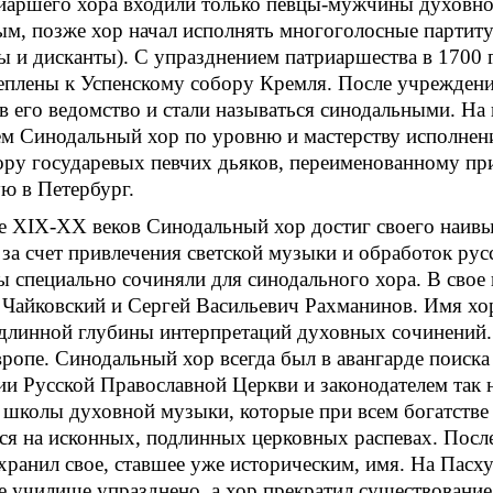
иаршего хора входили только певцы-мужчины духовног
м, позже хор начал исполнять многоголосные партитуры
ты и дисканты). С упразднением патриаршества в 1700
еплены к Успенскому собору Кремля. После учреждени
в его ведомство и стали называться синодальными. На
м Синодальный хор по уровню и мастерству исполнени
ору государевых певчих дьяков, переименованному пр
ю в Петербург.
е XIX-XX веков Синодальный хор достиг своего наивыс
за счет привлечения светской музыки и обработок ру
 специально сочиняли для синодального хора. В свое 
 Чайковский и Сергей Васильевич Рахманинов. Имя х
длинной глубины интерпретаций духовных сочинений. 
ропе. Синодальный хор всегда был в авангарде поиск
и Русской Православной Церкви и законодателем так
школы духовной музыки, которые при всем богатстве
я на исконных, подлинных церковных распевах. После
охранил свое, ставшее уже историческим, имя. На Пас
 училище упразднено, а хор прекратил существование