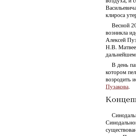
воздуха, и 
Васильевича
клироса уте
Весной 20
возникла ид
Алексей Пуз
Н.В. Матвее
дальнейшем
В день па
котором пе
возродить и
Пузакова
.
Концеп
Синодаль
Синодальног
существован