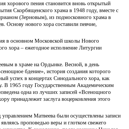
ия хорового пения становится вновь открытый
тия Скорбященского храма в 1948 году, вместе с
рианом (Зерновым), из подмосковного храма в
в. Основу нового хора составили певчие,
ния в основном Московской школы Нового
ого хора – ежегодное исполнение Литургии
еевым в храме на Ордынке. Весной, в день
сенощное бдение», история создания которого
ый успех в концертах Синодального хора, как
ку. В 1965 году Государственным Академическим
зведена одна из лучших записей «Всенощного
ору принадлежит заслуга воцерковления этого
д управлением Матвеева были осуществлены записи
, являясь проповедью веры и глотком свежего