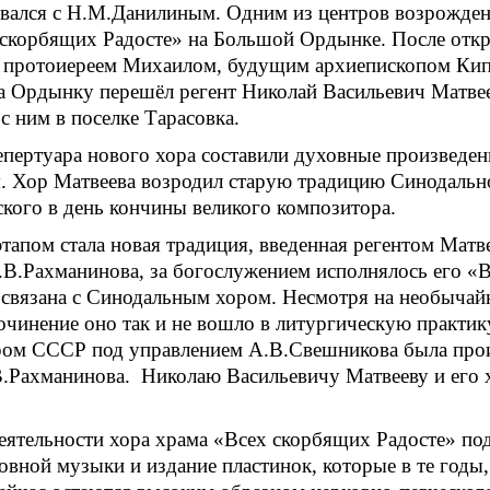
вался с Н.М.Данилиным. Одним из центров возрожден
скорбящих Радосте» на Большой Ордынке. После откры
м протоиереем Михаилом, будущим архиепископом Кип
а Ордынку перешёл регент Николай Васильевич Матвее
с ним в поселке Тарасовка.
епертуара нового хора составили духовные произведе
. Хор Матвеева возродил старую традицию Синодальн
кого в день кончины великого композитора.
апом стала новая традиция, введенная регентом Матв
В.Рахманинова, за богослужением исполнялось его «В
связана с Синодальным хором. Несмотря на необычайн
очинение оно так и не вошло в литургическую практи
ром СССР под управлением А.В.Свешникова была прои
.Рахманинова. Николаю Васильевичу Матвееву и его х
деятельности хора храма «Всех скорбящих Радосте» по
овной музыки и издание пластинок, которые в те годы