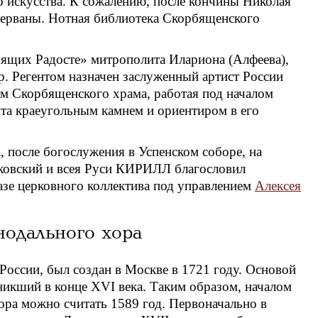
о искусства. К сожалению, после кончины Николая
рерваны. Нотная библиотека Скорбященского
рбящих Радосте» митрополита Илариона (Алфеева),
р. Регентом назначен заслуженный артист России
ом Скорбященского храма, работая под началом
нта краеугольным камнем и ориентиром в его
, после богослужения в Успенском соборе, на
ковский и всея Руси КИРИЛЛ благословил
азе церковного коллектива под управлением
Алексея
одального хора
оссии, был создан в Москве в 1721 году. Основой
икший в конце XVI века. Таким образом, началом
ора можно считать 1589 год. Первоначально в