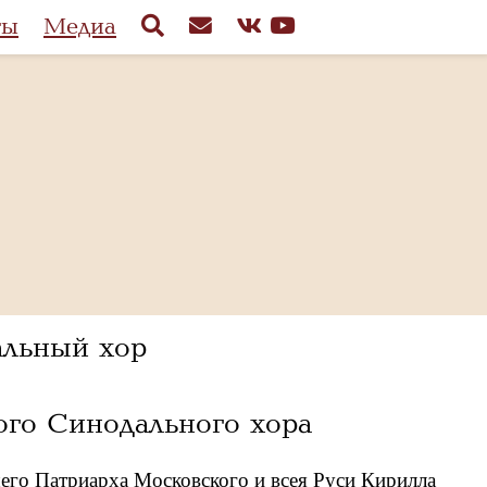
ты
Медиа
льный хор
го Синодального хора
го Патриарха Московского и всея Руси Кирилла