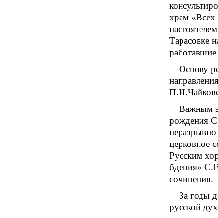
консультиро
храм «Всех 
настоятеле
Тарасовке н
работавшие 
Основу р
направления
П.И.Чайковс
Важным эт
рождения С.
неразрывно 
церковное с
Русским хо
бдения» С.В
сочинения.
За годы 
русской дух