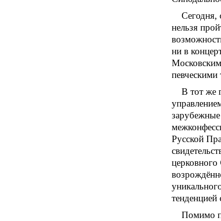
Сегодня, 
нельзя прой
возможности
ни в концер
Московским 
певческими
В тот же
управлением
зарубежные 
межконфесси
Русской Пра
свидетельст
церковного 
возрождённо
уникального
тенденцией 
Помимо пр