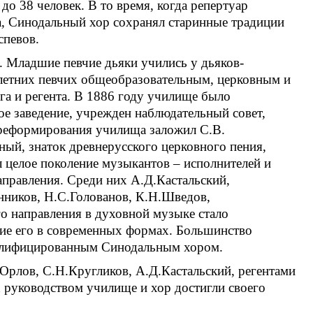
до 38 человек. В то время, когда репертуар
, Синодальный хор сохранял старинные традиции
спевов.
. Младшие певчие дьяки учились у дьяков-
олетних певчих общеобразовательным, церковным и
а и регента. В 1886 году училище было
ое заведение, учрежден наблюдательный совет,
 реформирования училища заложил С.В.
ный, знаток древнерусского церковного пения,
л целое поколение музыкантов – исполнителей и
правления. Среди них А.Д.Кастальский,
нников, Н.С.Голованов, К.Н.Шведов,
о направления в духовной музыке стало
ние его в современных формах. Большинство
валифицированным Синодальным хором.
Орлов, С.Н.Кругликов, А.Д.Кастальский, регентами
 руководством училище и хор достигли своего