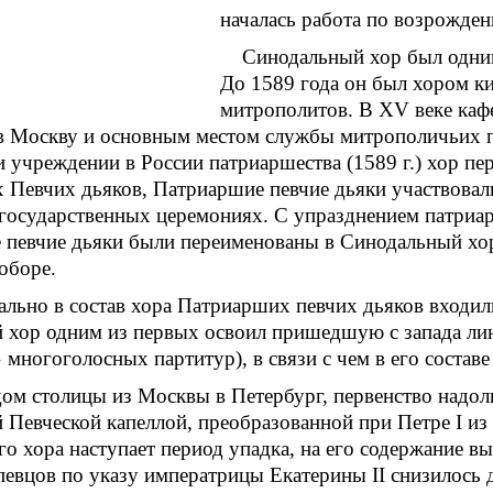
началась работа по возрожде
Синодальный хор был одним
До 1589 года он был хором ки
митрополитов. В XV веке каф
в Москву и основным местом службы митрополичьих пе
 учреждении в России патриаршества (1589 г.) хор п
 Певчих дьяков, Патриаршие певчие дьяки участвовали
государственных церемониях. С упразднением патриар
певчие дьяки были переименованы в Синодальный хор
оборе.
ально в состав хора Патриарших певчих дьяков входи
хор одним из первых освоил пришедшую с запада лине
 многоголосных партитур), в связи с чем в его составе
ом столицы из Москвы в Петербург, первенство надол
Певческой капеллой, преобразованной при Петре I из 
о хора наступает период упадка, на его содержание вы
певцов по указу императрицы Екатерины II снизилось 