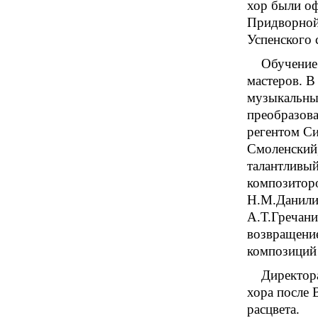
хор были оф
Придворной
Успенского 
Обучение 
мастеров. В
музыкальным
преобразова
регентом Си
Смоленский,
талантливый
композитор
Н.М.Данилин
А.Т.Гречани
возвращение
композиций
Директор
хора после 
расцвета.