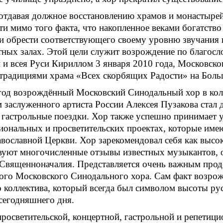
отдавая должное восстановлению храмов и монастырей
ти мимо того факта, что накопленное веками богатств
 обрести соответствующего своему уровню звучания 
тных залах. Этой цели служит возрождение по благо
и всея Руси Кириллом 3 января 2010 года, Московско
 традициями храма «Всех скорбящих Радости» на Бол
 год возрождённый Московский Синодальный хор в кол
 заслуженного артиста России Алексея Пузакова стал
гастрольные поездки. Хор также успешно принимает у
ональных и просветительских проектах, которые имею
вославной Церкви. Хор зарекомендовал себя как высо
вуют многочисленные отзывы известных музыкантов, 
Священноначалия. Представляется очень важным продо
го Московского Синодального хора. Сам факт возрожд
 коллектива, который всегда был символом высоты ру
сегодняшнего дня.
осветительской, концертной, гастрольной и репетици