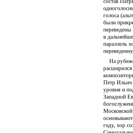
состав Патр
одноголосны
голоса (аль
были прикр
переведены 
в дальнейше
параллель х
переведенну
На рубеж
расширился 
композиторы
Петр Ильич
уровня и по
Западной Ев
богослужени
Московской 
основываютс
году, хор с
Синодальное