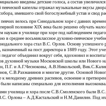
ициально введены детские голоса, а состав увеличился 
 певческой капеллы отражал музыкальные вкусы двора
собора, имевшего свой богослужебный устав и свод ра
певчих велось при Синодальном хоре с давних времен
 первой половине XIX века было решено обучать мал
 наукам в училище при хоре под наблюдением педагог
но в среднее восьмиклассное духовно-певческое учебн
нодального хора стал В.С. Орлов. Основу успешного
 назначенный на пост директора в 1889 году. Этот уче
 педагог объединил вокруг себя, вдохновил и воспита
ов духовной музыки Московской школы или Нового на
, П.Г. и А.Г.Чесноковы, А.В.Никольский, Вик.С.Кали
нов, С.В.Рахманинов и многие другие. Основой Новог
 к мелодизму древних распевов, освоение и претворе
 были написаны специально для исполнения высокок
ами училища и хора после С.В.Смоленского были В.С.
В.С. Орлова – А.Д.Кастальский и Н.М.Данилин. Под их