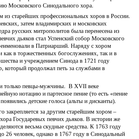
нию Московского Синодального хора.
 из старейших профессиональных хоров в России.
евских, затем владимирских и московских
едра русских митрополитов была перенесена из
вчих дьяков стал Успенский собор Московского
ереименовали в Патриарший. Наряду с хором
 как в торжественных богослужениях, так и в
шества и учреждением Синода в 1721 году
, который продолжал петь за службами в
ли только певцы-мужчины. В XVII веке
йную нотацию и партесное пение (то есть «пение
 появились детские голоса (альты и дисканты).
го закрепляется за другим старейшим хором –
хора Государевых певчих дьяков. В истории же
деляются весьма скудные средства. К 1763 году
до 26 человек, однако в 1767 году в Синодальный