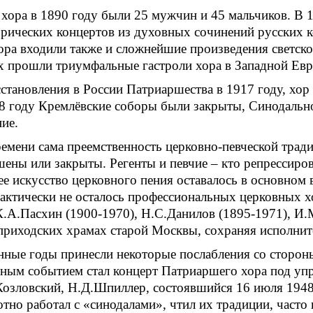
 хора в 1890 году были 25 мужчин и 45 мальчиков. В
рических концертов из духовных сочинений русских к
ора входили также и сложнейшие произведения светско
х прошли триумфальные гастроли хора в Западной Евр
становления в России Патриаршества в 1917 году, хор
8 году Кремлёвские соборы были закрыты, Синодальн
ие.
емени сама преемственность церковно-певческой трад
ены или закрыты. Регенты и певчие – кто репрессирова
е искусство церковного пения оставалось в основном 
актически не осталось профессиональных церковных 
.А.Пасхин (1900-1970), Н.С.Данилов (1895-1971), И.
приходских храмах старой Москвы, сохраняя исполнит
нные годы принесли некоторые послабления со стороны
ным событием стал концерт Патриаршего хора под уп
Козловский, Н.Д.Шпиллер, состоявшийся 16 июля 1948
тно работал с «синодалами», чтил их традиции, часто