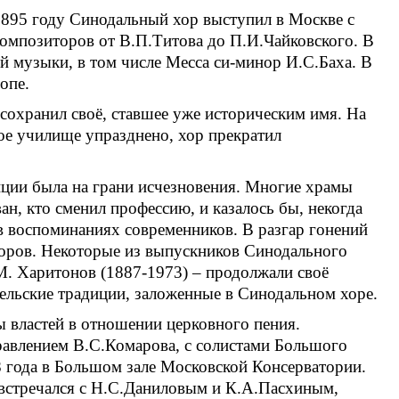
 1895 году Синодальный хор выступил в Москве с
омпозиторов от В.П.Титова до П.И.Чайковского. В
й музыки, в том числе Месса си-минор И.С.Баха. В
опе.
 сохранил своё, ставшее уже историческим имя. На
ое училище упразднено, хор прекратил
иции была на грани исчезновения. Многие храмы
н, кто сменил профессию, и казалось бы, некогда
в воспоминаниях современников. В разгар гонений
хоров. Некоторые из выпускников Синодального
М. Харитонов (1887-1973) – продолжали своё
ельские традиции, заложенные в Синодальном хоре.
 властей в отношении церковного пения.
равлением В.С.Комарова, с солистами Большого
 года в Большом зале Московской Консерватории.
 встречался с Н.С.Даниловым и К.А.Пасхиным,