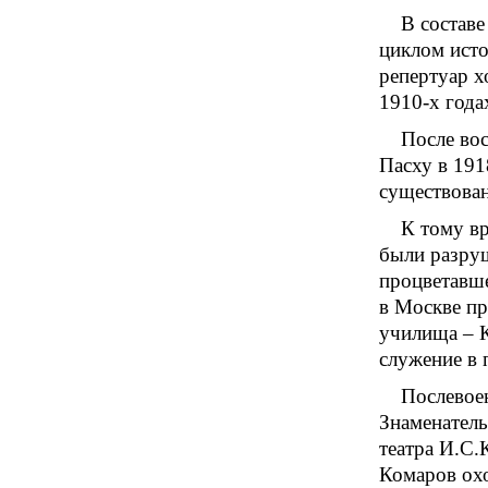
В составе
циклом исто
репертуар х
1910-х года
После вос
Пасху в 191
существован
К тому вр
были разруш
процветавше
в Москве пр
училища – К
служение в 
Послевое
Знаменатель
театра И.С.
Комаров охо