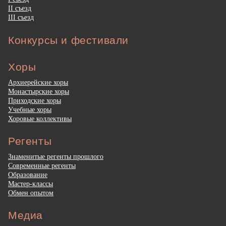
II съезд
III съезд
Конкурсы и фестивали
Хоры
Архиерейские хоры
Монастырские хоры
Приходские хоры
Учебные хоры
Хоровые коллективы
Регенты
Знаменитые регенты прошлого
Современные регенты
Образование
Мастер-классы
Обмен опытом
Медиа