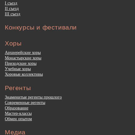
I съезд
II съезд
III съезд
Конкурсы и фестивали
Хоры
Архиерейские хоры
Монастырские хоры
Приходские хоры
Учебные хоры
Хоровые коллективы
Регенты
Знаменитые регенты прошлого
Современные регенты
Образование
Мастер-классы
Обмен опытом
Медиа