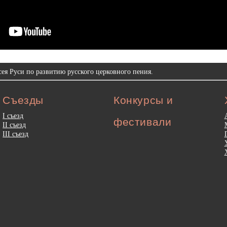
ея Руси по развитию русского церковного пения.
Съезды
Конкурсы и
I съезд
фестивали
II съезд
III съезд