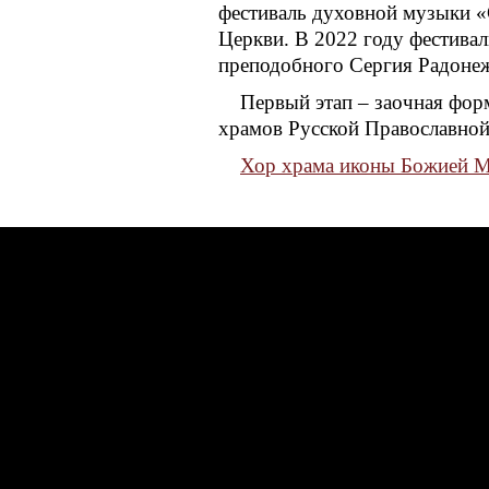
фестиваль духовной музыки «
Церкви. В 2022 году фестива
преподобного Сергия Радонеж
Первый этап – заочная фор
храмов Русской Православной
Хор храма иконы Божией М