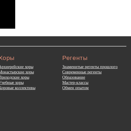
Хоры
Регенты
Архиерейские хоры
Знаменитые регенты прошлого
Монастырские хоры
Современные регенты
Приходские хоры
Образование
Учебные хоры
Мастер-классы
Хоровые коллективы
Обмен опытом