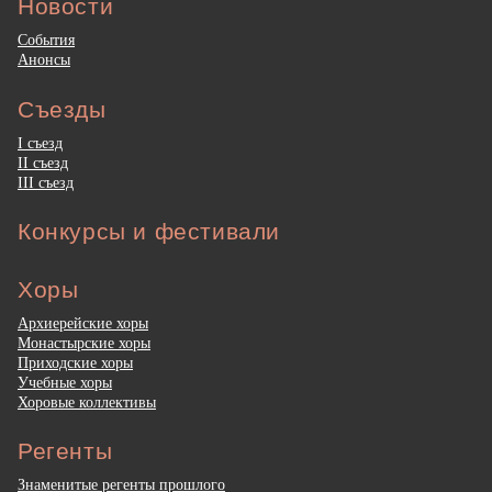
Новости
События
Анонсы
Съезды
I съезд
II съезд
III съезд
Конкурсы и фестивали
Хоры
Архиерейские хоры
Монастырские хоры
Приходские хоры
Учебные хоры
Хоровые коллективы
Регенты
Знаменитые регенты прошлого