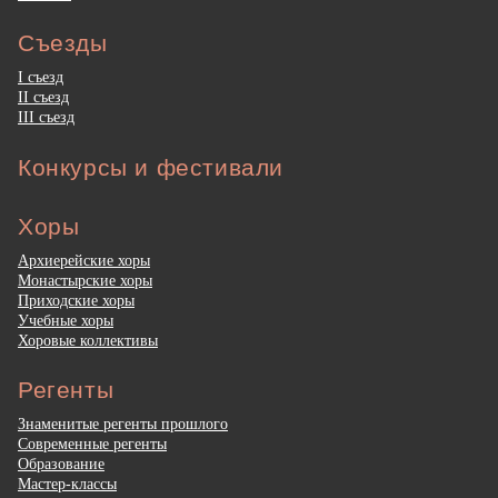
Съезды
I съезд
II съезд
III съезд
Конкурсы и фестивали
Хоры
Архиерейские хоры
Монастырские хоры
Приходские хоры
Учебные хоры
Хоровые коллективы
Регенты
Знаменитые регенты прошлого
Современные регенты
Образование
Мастер-классы