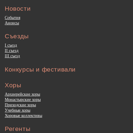
Новости
События
Анонсы
Съезды
I съезд
II съезд
III съезд
Конкурсы и фестивали
Хоры
Архиерейские хоры
Монастырские хоры
Приходские хоры
Учебные хоры
Хоровые коллективы
Регенты