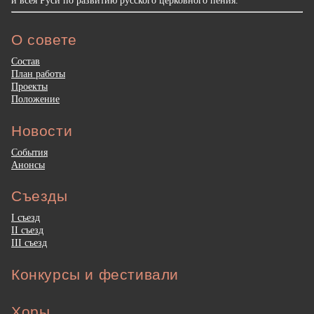
и всея Руси по развитию русского церковного пения.
О совете
Состав
План работы
Проекты
Положение
Новости
События
Анонсы
Съезды
I съезд
II съезд
III съезд
Конкурсы и фестивали
Хоры