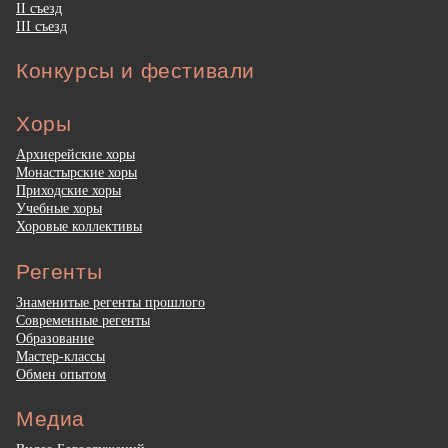
II съезд
III съезд
Конкурсы и фестивали
Хоры
Архиерейские хоры
Монастырские хоры
Приходские хоры
Учебные хоры
Хоровые коллективы
Регенты
Знаменитые регенты прошлого
Современные регенты
Образование
Мастер-классы
Обмен опытом
Медиа