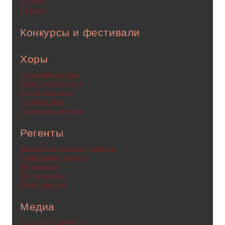
II съезд
III съезд
Конкурсы и фестивали
Хоры
Архиерейские хоры
Монастырские хоры
Приходские хоры
Учебные хоры
Хоровые коллективы
Регенты
Знаменитые регенты прошлого
Современные регенты
Образование
Мастер-классы
Обмен опытом
Медиа
Видео Богослужений