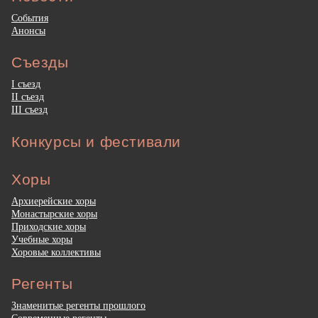
События
Анонсы
Съезды
I съезд
II съезд
III съезд
Конкурсы и фестивали
Хоры
Архиерейские хоры
Монастырские хоры
Приходские хоры
Учебные хоры
Хоровые коллективы
Регенты
Знаменитые регенты прошлого
Современные регенты