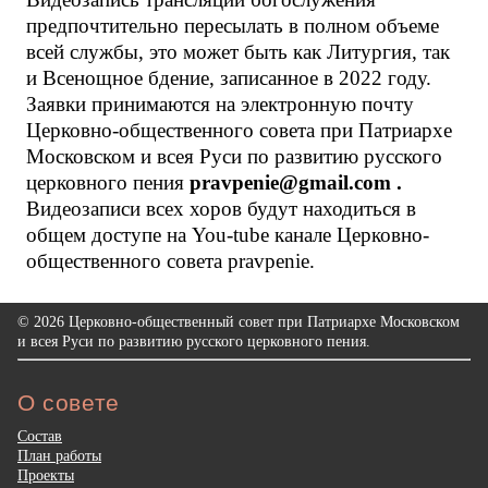
предпочтительно пересылать в полном объеме
всей службы, это может быть как Литургия, так
и Всенощное бдение, записанное в 2022 году.
Заявки принимаются на электронную почту
Церковно-общественного совета при Патриархе
Московском и всея Руси по развитию русского
церковного пения
pravpenie
@
gmail
.
com
.
Видеозаписи всех хоров будут находиться в
общем доступе на You-tube канале Церковно-
общественного совета pravpenie.
© 2026 Церковно-общественный совет при Патриархе Московском
и всея Руси по развитию русского церковного пения.
О совете
Состав
План работы
Проекты