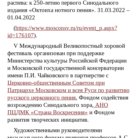
распева: к 250-летию первого Синодального
издания «Октоиха нотного пения». 31.03.2022 –
01.04.2022
(
https://www.mosconsv.ru/ru/event_p.aspx?
id=176107
).
V Международный Великопостный хоровой
фестиваль организован при поддержке
Министерства культуры Российской Федерации
и Московской государственной консерватории
имени П.И. Чайковского в партнерстве с
Церковно-общественным Советом при
Патриархе Московском и всея Руси по развитию
русского церковного пения
, Фондом содействия
возрождению Синодального хора,
АНО
ПЦДМК «Страна Воскресения»
и Фондом
развития творческих инициатив.
Художественными руководителями
музыкального форума являются профессор А.С.