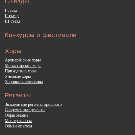
Съезды
I съезд
II съезд
III съезд
Конкурсы и фестивали
Хоры
Архиерейские хоры
Монастырские хоры
Приходские хоры
Учебные хоры
Хоровые коллективы
Регенты
Знаменитые регенты прошлого
Современные регенты
Образование
Мастер-классы
Обмен опытом