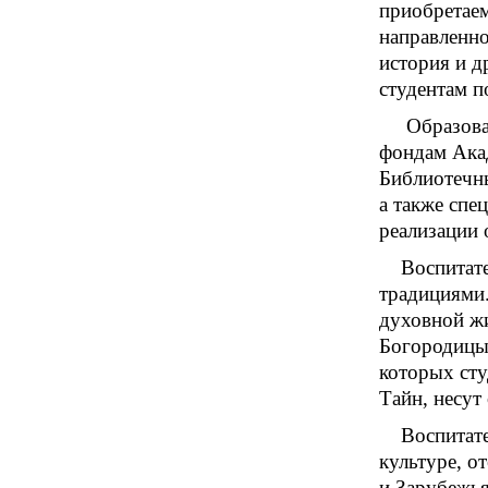
приобретаем
направленно
история и д
студентам п
Образова
фондам Ака
Библиотечны
а также спе
реализации 
Воспитат
традициями.
духовной ж
Богородицы,
которых ст
Тайн, несут
Воспитате
культуре, о
и Зарубежья