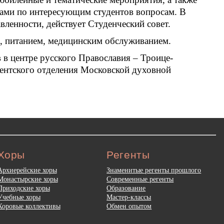
ами по интересующим студентов вопросам. В
ленности, действует Студенческий совет.
 питанием, медицинским обслуживанием.
в центре русского Православия – Троице-
гентского отделения Московской духовной
Хоры
Регенты
Архиерейские хоры
Знаменитые регенты прошлого
Монастырские хоры
Современные регенты
Приходские хоры
Образование
Учебные хоры
Мастер-классы
Хоровые коллективы
Обмен опытом