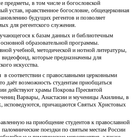
 предметы, в том числе и богословской
ный устав, нравственное богословие, общецерковная
тановлению будущих регентов и позволяет
мых для регентского служения.
бучающегося к базам данных и библиотечным
основной образовательной программы.
вной учебной, методической и нотной литературы,
и видеофонд, которые предназначены для
кого искусства.
я в соответствии с православными церковными
что даёт возможность студентам приобщаться
мии действуют храмы Покрова Пресвятой
учениц Варвары, Анастасии и мученицы Акилины, в
ях, исповедуются, причащаются Святых Христовых
правленную на приобщение студентов к православной
я паломнические поездки по святым местам России
 юбилейные и тематические мероприятия, а также