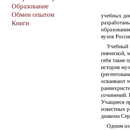
Образование
Обмен опытом
учебных дис
Книги
разработаны
образования
вузов Росси
Учебный 
певческой, 
себя такие 
история му
(регентован
осваивают т
раннехристи
сочинений. 
Учащиеся п
известных р
диакона Сер
Одним из 