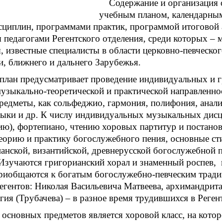
Содержание и организация 
учебным планом, календарны
циплин, программами практик, программой итоговой 
 педагогами Регентского отделения, среди которых – 
, известные специалисты в области церковно-певческ
и, ближнего и дальнего Зарубежья.
план предусматривает проведение индивидуальных и г
музыкально-теоретической и практической направленн
предметы, как сольфеджио, гармония, полифония, анал
зыки и др. К числу индивидуальных музыкальных дис
ию), фортепиано, чтению хоровых партитур и постанов
еорию и практику богослужебного пения, основные сти
анской, византийской, древнерусской богослужебной
Изучаются григорианский хорал и знаменный роспев, 
риобщаются к богатым богослужебно-певческим тради
егентов: Николая Васильевича Матвеева, архимандрит
гия (Трубачева) – в разное время трудившихся в Реге
основных предметов является хоровой класс, на кото