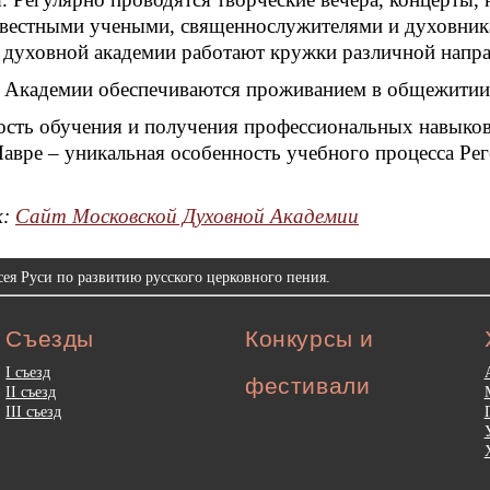
известными учеными, священнослужителями и духовник
духовной академии работают кружки различной направ
 Академии обеспечиваются проживанием в общежитии,
сть обучения и получения профессиональных навыков 
авре – уникальная особенность учебного процесса Ре
к:
Сайт Московской Духовной Академии
ея Руси по развитию русского церковного пения.
Съезды
Конкурсы и
I съезд
фестивали
II съезд
III съезд