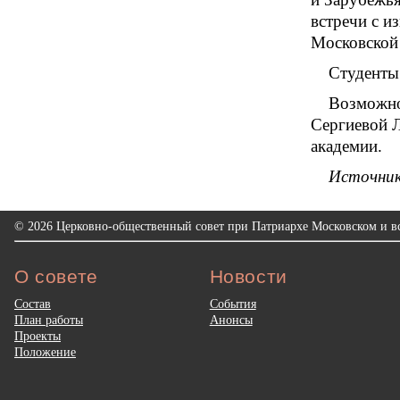
встречи с 
Московской 
Студенты
Возможно
Сергиевой Л
академии.
Источни
© 2026 Церковно-общественный совет при Патриархе Московском и вс
О совете
Новости
Состав
События
План работы
Анонсы
Проекты
Положение