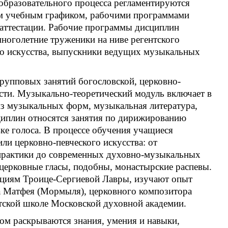
образовательного процесса регламентируются
м учебным графиком, рабочими программами
аттестации. Рабочие программы дисциплин
многолетние труженики на ниве регентского
ого искусства, выпускники ведущих музыкальных
рупповых занятий богословской, церковно-
ости. Музыкально-теоретический модуль включает в
из музыкальных форм, музыкальная литература,
циплин относятся занятия по дирижированию
ке голоса. В процессе обучения учащиеся
ли церковно-певческого искусства: от
 практики до современных духовно-музыкальных
церковные гласы, подобны, монастырские распевы.
циям Троице-Сергиевой Лавры, изучают опыт
а Матфея (Мормыля), церковного композитора
нтской школе Московской духовной академии.
ром раскрываются знания, умения и навыки,