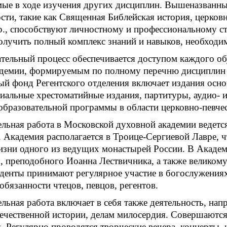
ые в ходе изучения других дисциплин. Вышеназванные
сти, такие как Священная Библейская история, церков
р., способствуют личностному и профессиональному с
олучить полный комплекс знаний и навыков, необходи
тельный процесс обеспечивается доступом каждого о
демии, формируемым по полному перечню дисциплин 
й фонд Регентского отделения включает издания осно
циальные хрестоматийные издания, партитуры, аудио- 
образовательной программы в области церковно-певчес
ельная работа в Московской духовной академии ведетс
 Академия располагается в Троице-Сергиевой Лавре, 
изни одного из ведущих монастырей России. В Акаде
 преподобного Иоанна Лествичника, а также великом
уденты принимают регулярное участие в богослужени
 обязанности чтецов, певцов, регентов.
льная работа включает в себя также деятельность, на
течественной истории, делам милосердия. Совершаютс
. Регулярно проводятся творческие вечера, концерты,