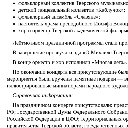
фольклорный коллектив Тверского музыкальн
детский танцевальный коллектив «Каблучок»;
фольклорный ансамбль «Славяне»;
настоятель храма преподобного Иосифа Волоцк
хор и оркестр Тверской академической филарм
Лейтмотивом праздничной программы стали произ
В завершение прозвучала ода «О Михаиле Тверс
В конце оркестр и хор исполнили «Многая лета».
По окончании концерта все присутствующие были
мероприятия были вручены памятные подарки — вы
иллюстрированные миниатюрами народного худож
Справочная информация:
На праздничном концерте присутствовали: пред
РФ; Государственной Думы Федерального Собрания 
Российской Федерации в ЦФО; территориальных орг
правительства Тверской области; государственных 