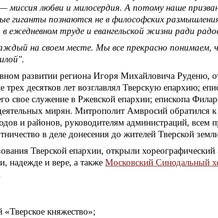
 — миссия любви и милосердия. А потому наше призва
ые гиганты познаются не в философских размышления
и, в ежедневном труде и евангельской жизни ради рад
аждый на своем месте. Мы все прекрасно понимаем, 
илой".
овном развитии региона Игоря Михайловича Руденю, от
е трех десятков лет возглавлял Тверскую епархию; еп
о свое служение в Ржевской епархии; епископа Филаре
деятельных мирян. Митрополит Амвросий обратился к 
одов и районов, руководителям администраций, всем п
отничество в деле донесения до жителей Тверской зем
вания Тверской епархии, открыли хореографический 
, надежде и вере, а также
Московский Синодальный х
.
 «Тверское княжество»;