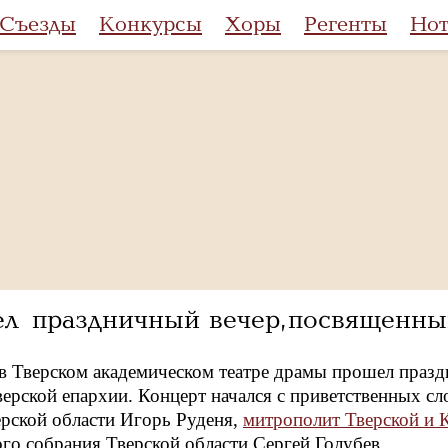
Съезды
Конкурсы
Хоры
Регенты
Но
ел праздничный вечер, посвященн
 в Тверском академическом театре драмы прошел праз
ерской епархии. Концерт начался с приветственных сл
ерской области Игорь Руденя,
митрополит Тверской и
го собрания Тверской области Сергей Голубев.