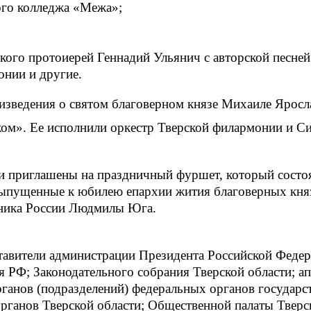
ого колледжа «Межа»;
ого протоиерей Геннадий Ульянич с авторской песней
онии и другие.
ведения о святом благоверном князе Михаиле Ярослав
ком». Ее исполнили оркестр Тверской филармонии и С
 приглашены на праздничный фуршет, который состоял
пущенные к юбилею епархии жития благоверных княз
ника России Людмилы Юга.
ставители администрации Президента Российской Феде
РФ; Законодательного собрания Тверской области; ап
анов (подразделений) федеральных органов государств
органов Тверской области; Общественной палаты Тверс