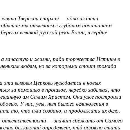
азована Тверская епархия — одна из пяти
 событие мы отмечаем с глубоким почитанием
регах великой русской реки Волги, в сердце
ье, а зачастую и жизни, ради торжества Истины в
маленьким людям, но за которыми стоит громада
на эти вызовы Церковь нуждается в новых
ься за помощью в прошлое, нередко забывая, что
 завещанную им Самим Христом. Они уже построили
бовью. У нас, увы, нет былого великолепия в
нить то, что ими создано, и продолжить их дело.
той ответственности — значит сбежать от Самого
ожения беззаконий определяет, чтó должно стать