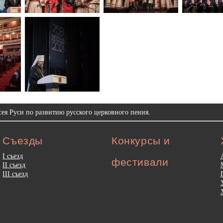
ея Руси по развитию русского церковного пения.
Съезды
Конкурсы и
I съезд
фестивали
II съезд
III съезд