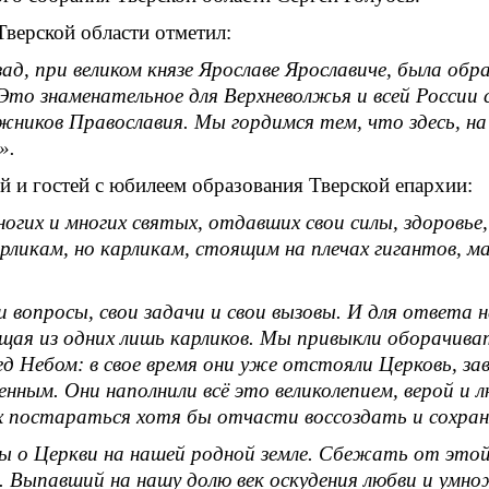
Тверской области отметил:
зад, при великом князе Ярославе Ярославиче, была обр
Это знаменательное для Верхневолжья и всей России
иков Православия. Мы гордимся тем, что здесь, на бе
».
й и гостей с юбилеем образования Тверской епархии:
ногих и многих святых, отдавших свои силы, здоров
арликам, но карликам, стоящим на плечах гигантов, 
 вопросы, свои задачи и свои вызовы. И для ответа 
щая из одних лишь карликов. Мы привыкли оборачиват
ред Небом: в свое время они уже отстояли Церковь,
нным. Они наполнили всё это великолепием, верой и лю
лах постараться хотя бы отчасти воссоздать и сохра
оты о Церкви на нашей родной земле. Сбежать от э
. Выпавший на нашу долю век оскудения любви и умн