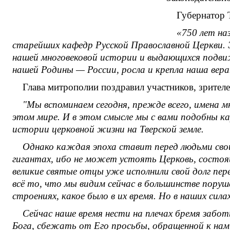
Губернатор 
«750 лет на
старейших кафедр Русской Православной Церкви. 
нашей многовековой истории и выдающихся подвижн
нашей Родины — России, росла и крепла наша вера
Глава митрополии поздравил участников, зрителе
"Мы вспоминаем сегодня, прежде всего, имена м
этом мире. И в этом смысле мы с вами подобны к
истории церковной жизни на Тверской земле.
Однако каждая эпоха ставит перед людьми свои
гигантах, ибо не может устоять Церковь, состоя
великие святые отцы уже исполнили свой долг пе
всё то, что мы видим сейчас в большинстве поруше
строениях, какое было в их время. Но в наших си
Сейчас наше время нести на плечах бремя заб
Бога, сбежать от Его просьбы, обращенной к нам