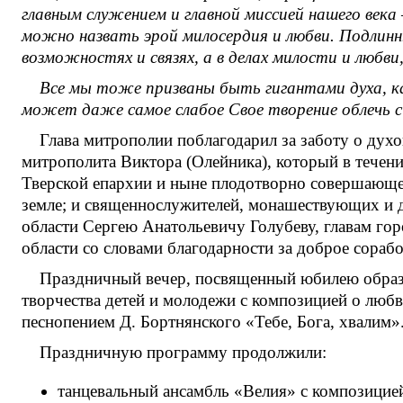
главным служением и главной миссией нашего века
можно назвать эрой милосердия и любви. Подлинн
возможностях и связях, а в делах милости и любв
Все мы тоже призваны быть гигантами духа, к
может даже самое слабое Свое творение облечь с
Глава митрополии поблагодарил за заботу о дух
митрополита Виктора (Олейника), который в течени
Тверской епархии и ныне плодотворно совершающег
земле; и священнослужителей, монашествующих и 
области Сергею Анатольевичу Голубеву, главам гор
области со словами благодарности за доброе сораб
Праздничный вечер, посвященный юбилею образо
творчества детей и молодежи с композицией о любви
песнопением Д. Бортнянского «Тебе, Бога, хвалим»
Праздничную программу продолжили:
танцевальный ансамбль «Велия» с композицией