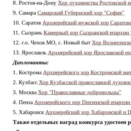
8. Ростов-на-Дону
Хор духовенства Ростовской 
9. Самара
Самарский Губернский хор "София"
10. Саратов
Архиерейский мужской хор Саратов
11. Сызрань
Камерный хор Сызранской епархии
12. г.о. Чехов МО, с. Новый быт
Хор Вознесенск
13. Ярославль
Архиерейский хор Ярославской е
Дипломанты:
1. Кострома
Архиерейского хор Костромской ми
2. Кузбасс
Хор Кузбасской православной духовн
3. Москва
Хор "Православные добровольцы"
4. Пенза
Архиерейского хор Пензенской епархи
5. Хабаровск
Архиерейский хор Хабаровской и 
Также отдельных наград конкурса удостоен 