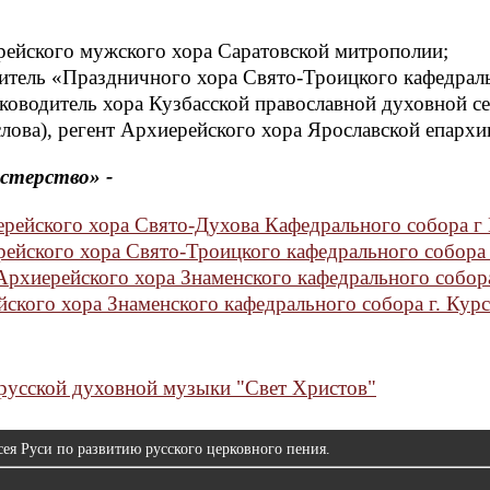
ерейского мужского хора Саратовской митрополии;
дитель «Праздничного хора Свято-Троицкого кафедраль
уководитель хора Кузбасской православной духовной с
ова), регент Архиерейского хора Ярославской епархи
стерство» -
рейского хора Свято-Духова Кафедрального собора г
ейского хора Свято-Троицкого кафедрального собора 
Архиерейского хора Знаменского кафедрального собора
ского хора Знаменского кафедрального собора г. Кур
усской духовной музыки "Свет Христов"
ея Руси по развитию русского церковного пения.