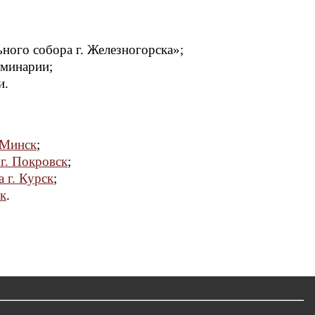
ного собора г. Железногорска»;
еминарии;
и.
 Минск
;
г. Покровск
;
 г. Курск
;
ск
.