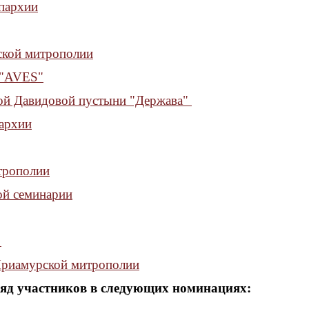
епархии
ской митрополии
 "AVES"
ой Давидовой пустыни "Держава"
пархии
трополии
ой семинарии
и
Приамурской митрополии
ряд участников в следующих номинациях: