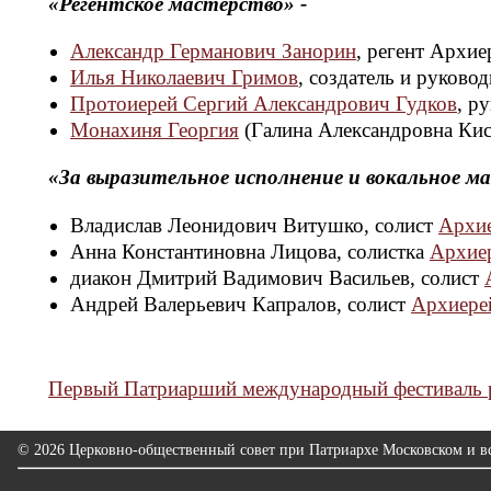
«Регентское мастерство» -
Александр Германович Занорин
, регент Архи
Илья Николаевич Гримов
, создатель и руково
Протоиерей Сергий Александрович Гудков
, р
Монахиня Георгия
(Галина Александровна Кисл
«За выразительное исполнение и вокальное ма
Владислав Леонидович Витушко, солист
Архие
Анна Константиновна Лицова, солистка
Архиер
диакон Дмитрий Вадимович Васильев, солист
Андрей Валерьевич Капралов, солист
Архиерей
Первый Патриарший международный фестиваль р
© 2026 Церковно-общественный совет при Патриархе Московском и вс