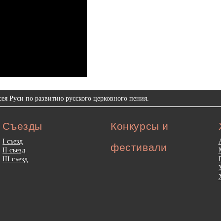
ея Руси по развитию русского церковного пения.
Съезды
Конкурсы и
I съезд
фестивали
II съезд
III съезд