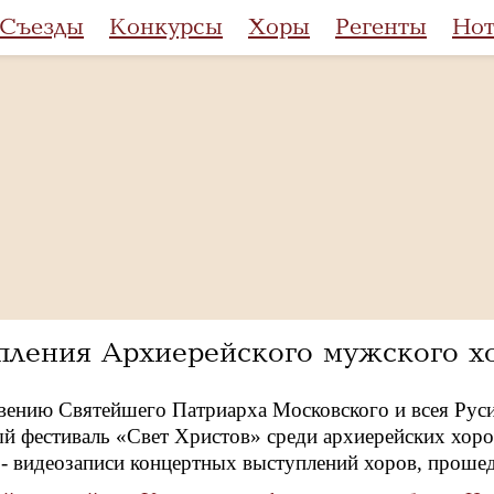
Съезды
Конкурсы
Хоры
Регенты
Но
пления Архиерейского мужского хо
вению Святейшего Патриарха Московского и всея Рус
 фестиваль «Свет Христов» среди архиерейских хоров
 - видеозаписи концертных выступлений хоров, прошед