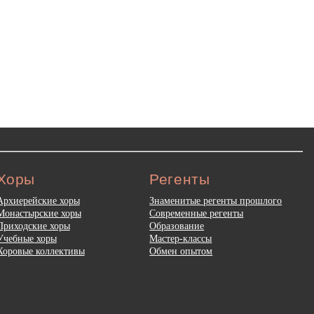
Хоры
Регенты
Архиерейские хоры
Знаменитые регенты прошлого
Монастырские хоры
Современные регенты
Приходские хоры
Образование
Учебные хоры
Мастер-классы
Хоровые коллективы
Обмен опытом