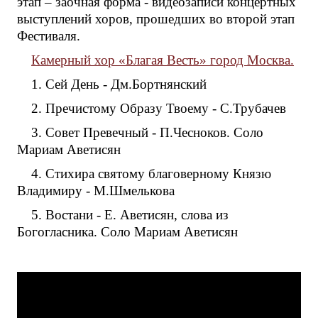
этап – заочная форма - видеозаписи концертных
выступлений хоров, прошедших во второй этап
Фестиваля.
Камерный хор «Благая Весть» город Москва.
1. Сей День - Дм.Бортнянский
2. Пречистому Образу Твоему - С.Трубачев
3. Совет Превечный - П.Чесноков. Соло
Мариам Аветисян
4. Стихира святому благоверному Князю
Владимиру - М.Шмелькова
5. Востани - Е. Аветисян, слова из
Богогласника. Соло Мариам Аветисян