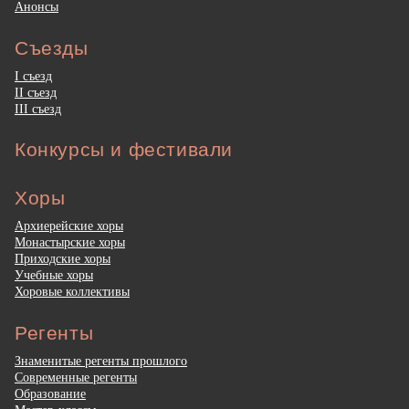
Анонсы
Съезды
I съезд
II съезд
III съезд
Конкурсы и фестивали
Хоры
Архиерейские хоры
Монастырские хоры
Приходские хоры
Учебные хоры
Хоровые коллективы
Регенты
Знаменитые регенты прошлого
Современные регенты
Образование