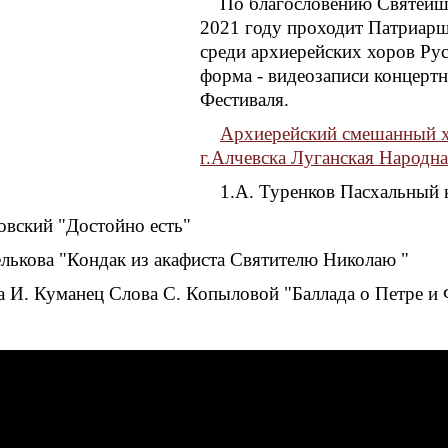
По благословению Святейше
2021 году проходит Патриар
среди архиерейских хоров Рус
форма - видеозаписи концерт
Фестиваля.
Архиерейский смешанный х
г.Алчевска
Луганская Народна
1.А. Туренков Пасхальный 
овский "Достойно есть"
лькова "Кондак из акафиста Святителю Николаю "
а И. Куманец Слова С. Копыловой "Баллада о Петре и