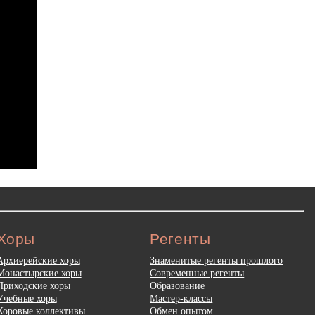
Хоры
Регенты
Архиерейские хоры
Знаменитые регенты прошлого
Монастырские хоры
Современные регенты
Приходские хоры
Образование
Учебные хоры
Мастер-классы
Хоровые коллективы
Обмен опытом