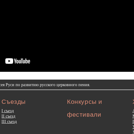
ея Руси по развитию русского церковного пения.
Съезды
Конкурсы и
I съезд
фестивали
II съезд
III съезд