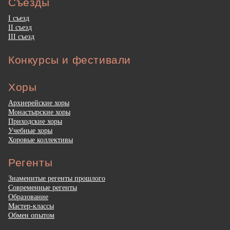
Съезды
I съезд
II съезд
III съезд
Конкурсы и фестивали
Хоры
Архиерейские хоры
Монастырские хоры
Приходские хоры
Учебные хоры
Хоровые коллективы
Регенты
Знаменитые регенты прошлого
Современные регенты
Образование
Мастер-классы
Обмен опытом