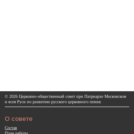
© 2026 Церковно-общественный совет при Патриархе Московском
и всея Руси по развитию русского церковного пения.
О совете
Состав
План работы