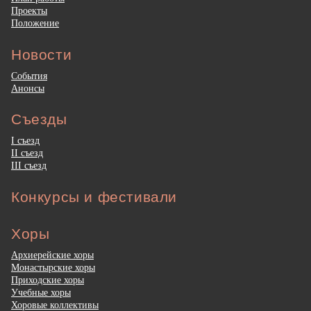
Проекты
Положение
Новости
События
Анонсы
Съезды
I съезд
II съезд
III съезд
Конкурсы и фестивали
Хоры
Архиерейские хоры
Монастырские хоры
Приходские хоры
Учебные хоры
Хоровые коллективы