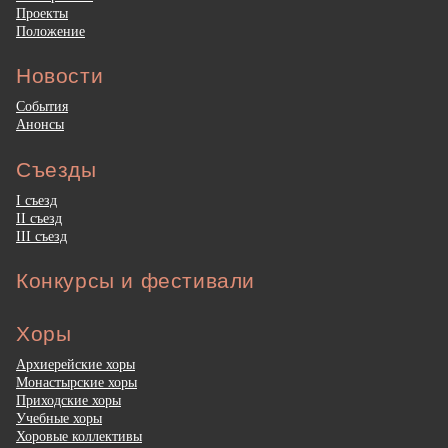
Проекты
Положение
Новости
События
Анонсы
Съезды
I съезд
II съезд
III съезд
Конкурсы и фестивали
Хоры
Архиерейские хоры
Монастырские хоры
Приходские хоры
Учебные хоры
Хоровые коллективы