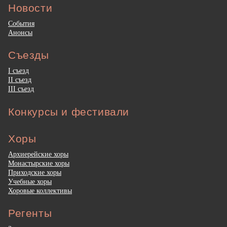
Новости
События
Анонсы
Съезды
I съезд
II съезд
III съезд
Конкурсы и фестивали
Хоры
Архиерейские хоры
Монастырские хоры
Приходские хоры
Учебные хоры
Хоровые коллективы
Регенты