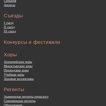
События
Анонсы
Съезды
I съезд
II съезд
III съезд
Конкурсы и фестивали
Хоры
Архиерейские хоры
Монастырские хоры
Приходские хоры
Учебные хоры
Хоровые коллективы
Регенты
Знаменитые регенты прошлого
Современные регенты
Образование