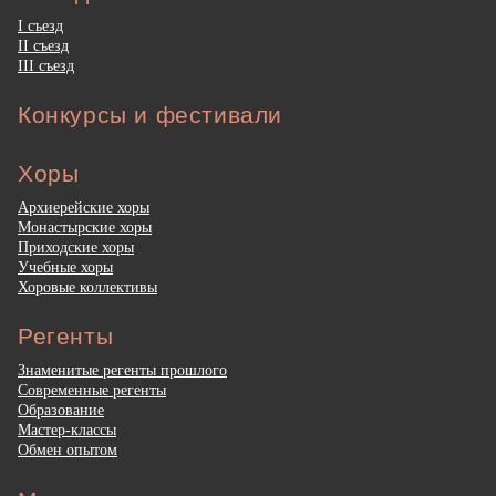
I съезд
II съезд
III съезд
Конкурсы и фестивали
Хоры
Архиерейские хоры
Монастырские хоры
Приходские хоры
Учебные хоры
Хоровые коллективы
Регенты
Знаменитые регенты прошлого
Современные регенты
Образование
Мастер-классы
Обмен опытом