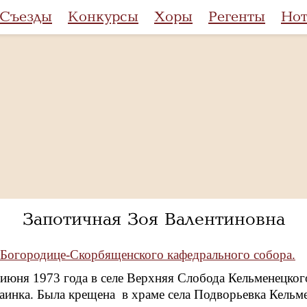
Съезды
Конкурсы
Хоры
Регенты
Но
Запотичная Зоя Валентиновна
Богородице-Скорбященского кафедрального собора.
 июня 1973 года в селе Верхняя Слобода Кельменецког
аинка. Была крещена в храме села Подворьевка Кельме