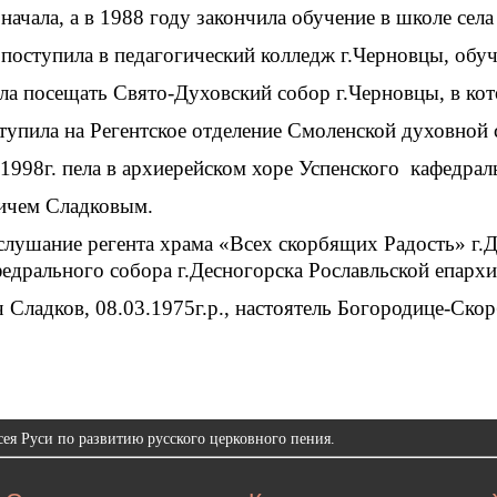
начала, а в 1988 году закончила обучение в школе сел
поступила в педагогический колледж г.Черновцы, обуч
тала посещать Свято-Духовский собор г.Черновцы, в к
ступила на Регентское отделение Смоленской духовной 
 1998г. пела в архиерейском хоре Успенского кафедрал
вичем Сладковым.
послушание регента храма «Всех скорбящих Радость» г
едрального собора г.Десногорска Рославльской епархи
Сладков, 08.03.1975г.р., настоятель Богородице-Скор
ея Руси по развитию русского церковного пения.